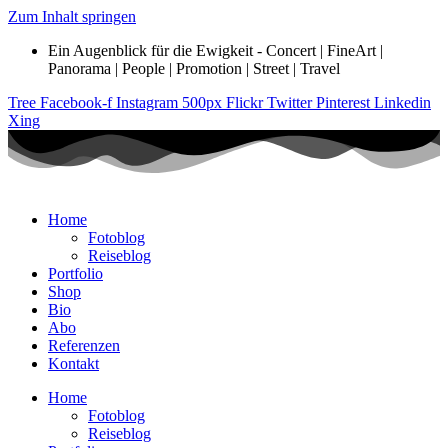
Zum Inhalt springen
Ein Augenblick für die Ewigkeit - Concert | FineArt |
Panorama | People | Promotion | Street | Travel
Tree
Facebook-f
Instagram
500px
Flickr
Twitter
Pinterest
Linkedin
Xing
Home
Fotoblog
Reiseblog
Portfolio
Shop
Bio
Abo
Referenzen
Kontakt
Home
Fotoblog
Reiseblog