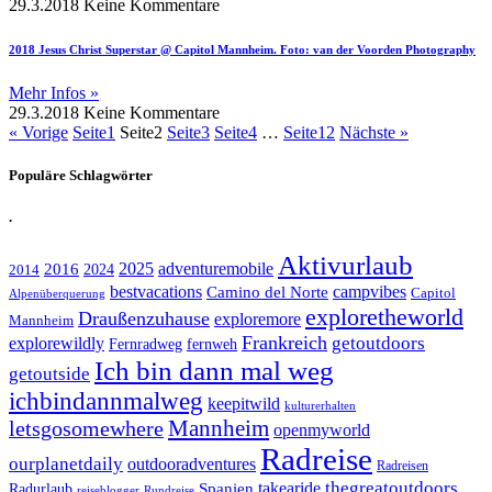
29.3.2018
Keine Kommentare
2018 Jesus Christ Superstar @ Capitol Mannheim. Foto: van der Voorden Photography
Mehr Infos »
29.3.2018
Keine Kommentare
« Vorige
Seite
1
Seite
2
Seite
3
Seite
4
…
Seite
12
Nächste »
Populäre Schlagwörter
.
Aktivurlaub
adventuremobile
2016
2025
2024
2014
bestvacations
campvibes
Camino del Norte
Capitol
Alpenüberquerung
exploretheworld
Draußenzuhause
exploremore
Mannheim
Frankreich
explorewildly
getoutdoors
Fernradweg
fernweh
Ich bin dann mal weg
getoutside
ichbindannmalweg
keepitwild
kulturerhalten
letsgosomewhere
Mannheim
openmyworld
Radreise
ourplanetdaily
outdooradventures
Radreisen
takearide
thegreatoutdoors
Spanien
Radurlaub
reiseblogger
Rundreise