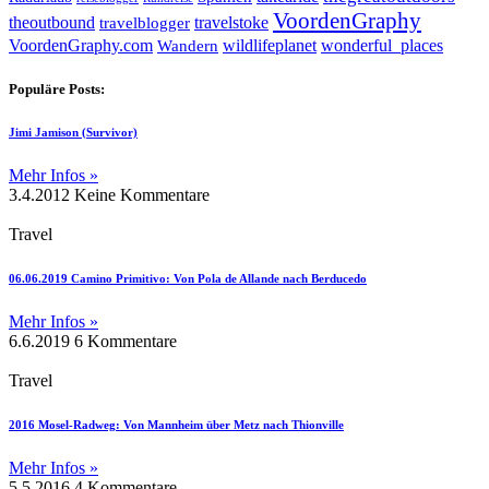
VoordenGraphy
theoutbound
travelstoke
travelblogger
wildlifeplanet
wonderful_places
VoordenGraphy.com
Wandern
Populäre Posts:
Jimi Jamison (Survivor)
Mehr Infos »
3.4.2012
Keine Kommentare
Travel
06.06.2019 Camino Primitivo: Von Pola de Allande nach Berducedo
Mehr Infos »
6.6.2019
6 Kommentare
Travel
2016 Mosel-Radweg: Von Mannheim über Metz nach Thionville
Mehr Infos »
5.5.2016
4 Kommentare