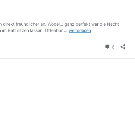
n direkt freundlicher an. Wobei… ganz perfekt war die Nacht
2026
h im Bett sitzen lassen. Offenbar …
weiterlesen
Radreise
Mozart-
Kommenta
6
Radweg
&
Salzkammergut-
Radweg:
Tag
9