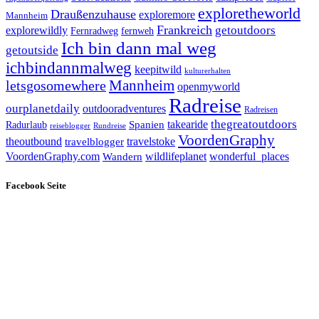
exploretheworld
Draußenzuhause
exploremore
Mannheim
Frankreich
explorewildly
getoutdoors
Fernradweg
fernweh
Ich bin dann mal weg
getoutside
ichbindannmalweg
keepitwild
kulturerhalten
letsgosomewhere
Mannheim
openmyworld
Radreise
ourplanetdaily
outdooradventures
Radreisen
takearide
thegreatoutdoors
Spanien
Radurlaub
reiseblogger
Rundreise
VoordenGraphy
theoutbound
travelstoke
travelblogger
wildlifeplanet
wonderful_places
VoordenGraphy.com
Wandern
Facebook Seite