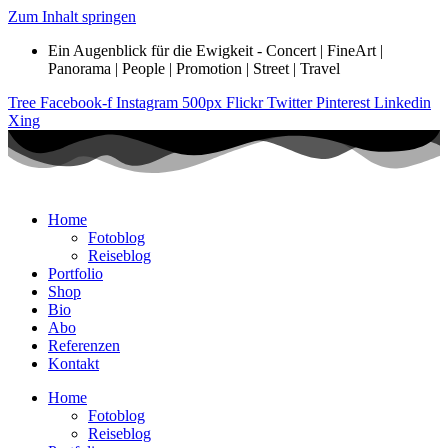
Zum Inhalt springen
Ein Augenblick für die Ewigkeit - Concert | FineArt |
Panorama | People | Promotion | Street | Travel
Tree
Facebook-f
Instagram
500px
Flickr
Twitter
Pinterest
Linkedin
Xing
Home
Fotoblog
Reiseblog
Portfolio
Shop
Bio
Abo
Referenzen
Kontakt
Home
Fotoblog
Reiseblog