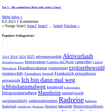
Tag 5 – Die wunderbare Reise geht weiter: Lipari
Mehr Infos »
8.9.2021
1 Kommentar
« Vorige
Seite
1
Seite
2
Seite
3
…
Seite
6
Nächste »
Populäre Schlagwörter
.
Aktivurlaub
adventuremobile
2016
2025
2024
2014
bestvacations
campvibes
Camino del Norte
Capitol
Alpenüberquerung
exploretheworld
Draußenzuhause
exploremore
Mannheim
Frankreich
explorewildly
getoutdoors
Fernradweg
fernweh
Ich bin dann mal weg
getoutside
ichbindannmalweg
keepitwild
kulturerhalten
letsgosomewhere
Mannheim
openmyworld
Radreise
ourplanetdaily
outdooradventures
Radreisen
takearide
thegreatoutdoors
Spanien
Radurlaub
reiseblogger
Rundreise