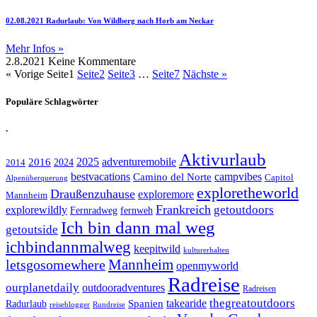
02.08.2021 Radurlaub: Von Wildberg nach Horb am Neckar
Mehr Infos »
2.8.2021
Keine Kommentare
« Vorige
Seite
1
Seite
2
Seite
3
…
Seite
7
Nächste »
Populäre Schlagwörter
.
Aktivurlaub
adventuremobile
2016
2025
2024
2014
bestvacations
campvibes
Camino del Norte
Capitol
Alpenüberquerung
exploretheworld
Draußenzuhause
exploremore
Mannheim
Frankreich
explorewildly
getoutdoors
Fernradweg
fernweh
Ich bin dann mal weg
getoutside
ichbindannmalweg
keepitwild
kulturerhalten
letsgosomewhere
Mannheim
openmyworld
Radreise
ourplanetdaily
outdooradventures
Radreisen
takearide
thegreatoutdoors
Spanien
Radurlaub
reiseblogger
Rundreise