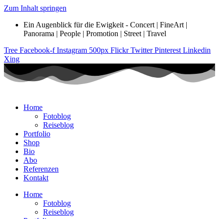
Zum Inhalt springen
Ein Augenblick für die Ewigkeit - Concert | FineArt |
Panorama | People | Promotion | Street | Travel
Tree
Facebook-f
Instagram
500px
Flickr
Twitter
Pinterest
Linkedin
Xing
Home
Fotoblog
Reiseblog
Portfolio
Shop
Bio
Abo
Referenzen
Kontakt
Home
Fotoblog
Reiseblog