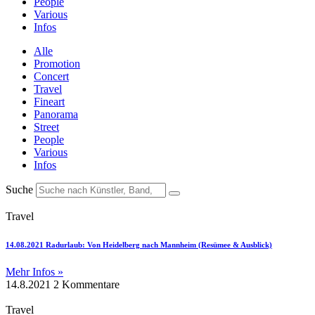
People
Various
Infos
Alle
Promotion
Concert
Travel
Fineart
Panorama
Street
People
Various
Infos
Suche
Travel
14.08.2021 Radurlaub: Von Heidelberg nach Mannheim (Resümee & Ausblick)
Mehr Infos »
14.8.2021
2 Kommentare
Travel