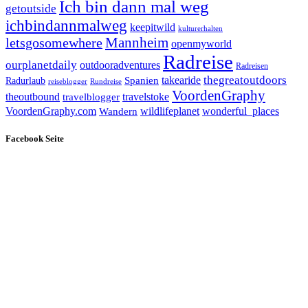
Ich bin dann mal weg
getoutside
ichbindannmalweg
keepitwild
kulturerhalten
letsgosomewhere
Mannheim
openmyworld
Radreise
ourplanetdaily
outdooradventures
Radreisen
takearide
thegreatoutdoors
Spanien
Radurlaub
reiseblogger
Rundreise
VoordenGraphy
theoutbound
travelstoke
travelblogger
wildlifeplanet
wonderful_places
VoordenGraphy.com
Wandern
Facebook Seite