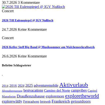
30.7.2026
3 Kommentare
Concert
2026 Till Eulenspiegel @ IGV Nußloch
24.7.2026
Keine Kommentare
Concert
2026 Keller Steff Big Band @ Musiksommer am Walchenseekraftwerk
26.6.2026
Keine Kommentare
Beliebte Schlagwörter
.
Aktivurlaub
adventuremobile
2016
2025
2024
2014
bestvacations
campvibes
Camino del Norte
Capitol
Alpenüberquerung
exploretheworld
Draußenzuhause
exploremore
Mannheim
Frankreich
explorewildly
getoutdoors
Fernradweg
fernweh