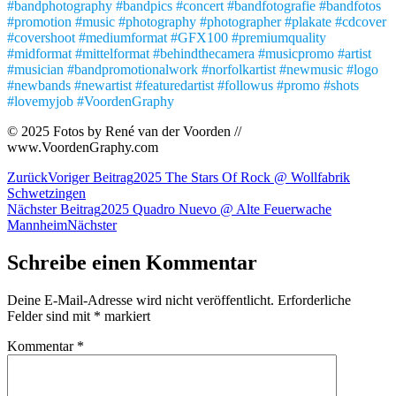
#bandphotography #bandpics #concert #bandfotografie #bandfotos
#promotion #music #photography #photographer #plakate #cdcover
#covershoot #mediumformat #GFX100 #premiumquality
#midformat #mittelformat #behindthecamera #musicpromo #artist
#musician #bandpromotionalwork #norfolkartist #newmusic #logo
#newbands #newartist #featuredartist #followus #promo #shots
#lovemyjob #VoordenGraphy
© 2025 Fotos by René van der Voorden //
www.VoordenGraphy.com
Zurück
Voriger Beitrag
2025 The Stars Of Rock @ Wollfabrik
Schwetzingen
Nächster Beitrag
2025 Quadro Nuevo @ Alte Feuerwache
Mannheim
Nächster
Schreibe einen Kommentar
Deine E-Mail-Adresse wird nicht veröffentlicht.
Erforderliche
Felder sind mit
*
markiert
Kommentar
*