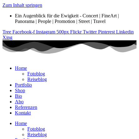
Zum Inhalt springen
Ein Augenblick für die Ewigkeit - Concert | FineArt |
Panorama | People | Promotion | Street | Travel
Tree
Facebook-f
Instagram
500px
Flickr
Twitter
Pinterest
Linkedin
Xing
Home
Fotoblog
Reiseblog
Portfolio
Shop
Bio
Abo
Referenzen
Kontakt
Home
Fotoblog
Reiseblog