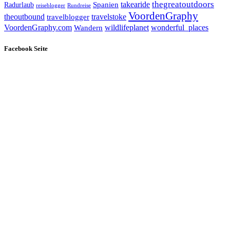
takearide
thegreatoutdoors
Spanien
Radurlaub
reiseblogger
Rundreise
VoordenGraphy
theoutbound
travelstoke
travelblogger
wildlifeplanet
wonderful_places
VoordenGraphy.com
Wandern
Facebook Seite