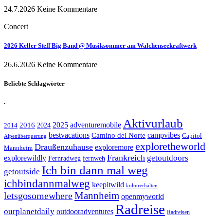
24.7.2026
Keine Kommentare
Concert
2026 Keller Steff Big Band @ Musiksommer am Walchenseekraftwerk
26.6.2026
Keine Kommentare
Beliebte Schlagwörter
.
Aktivurlaub
adventuremobile
2016
2025
2024
2014
bestvacations
campvibes
Camino del Norte
Capitol
Alpenüberquerung
exploretheworld
Draußenzuhause
exploremore
Mannheim
Frankreich
explorewildly
getoutdoors
Fernradweg
fernweh
Ich bin dann mal weg
getoutside
ichbindannmalweg
keepitwild
kulturerhalten
letsgosomewhere
Mannheim
openmyworld
Radreise
ourplanetdaily
outdooradventures
Radreisen