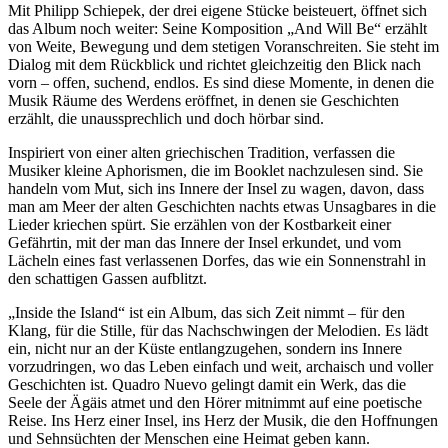
Mit Philipp Schiepek, der drei eigene Stücke beisteuert, öffnet sich
das Album noch weiter: Seine Komposition „And Will Be“ erzählt
von Weite, Bewegung und dem stetigen Voranschreiten. Sie steht im
Dialog mit dem Rückblick und richtet gleichzeitig den Blick nach
vorn – offen, suchend, endlos. Es sind diese Momente, in denen die
Musik Räume des Werdens eröffnet, in denen sie Geschichten
erzählt, die unaussprechlich und doch hörbar sind.
Inspiriert von einer alten griechischen Tradition, verfassen die
Musiker kleine Aphorismen, die im Booklet nachzulesen sind. Sie
handeln vom Mut, sich ins Innere der Insel zu wagen, davon, dass
man am Meer der alten Geschichten nachts etwas Unsagbares in die
Lieder kriechen spürt. Sie erzählen von der Kostbarkeit einer
Gefährtin, mit der man das Innere der Insel erkundet, und vom
Lächeln eines fast verlassenen Dorfes, das wie ein Sonnenstrahl in
den schattigen Gassen aufblitzt.
„Inside the Island“ ist ein Album, das sich Zeit nimmt – für den
Klang, für die Stille, für das Nachschwingen der Melodien. Es lädt
ein, nicht nur an der Küste entlangzugehen, sondern ins Innere
vorzudringen, wo das Leben einfach und weit, archaisch und voller
Geschichten ist. Quadro Nuevo gelingt damit ein Werk, das die
Seele der Ägäis atmet und den Hörer mitnimmt auf eine poetische
Reise. Ins Herz einer Insel, ins Herz der Musik, die den Hoffnungen
und Sehnsüchten der Menschen eine Heimat geben kann.