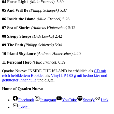
04 Focus Light
(Mulo Francel)
5:30
05 And Will Be
(Philipp Schiepek)
5:37
06 Inside the Island
(Mulo Francel)
5:26
07 Sea of Stories
(Andreas Hinterseher)
5:12
08 Sleepy Sheeps
(Didi Lowka)
2:42
09 The Path
(Philipp Schiepek)
5:04
10 Island Skydance
(Andreas Hinterseher)
4:20
11 Personal Hero
(Mulo Francel)
6:39
Quadro Nuevo: INSIDE THE ISLAND ist erhältlich als
CD mit
reich bebildertem Booklet
, als
Vinyl-LP 180 g mit bedruckter und
gefütterter Innenhülle
und digital
Home of Quadro Nuevo
Facebook
Instagram
YouTube
Spotify
Link
E-Mail