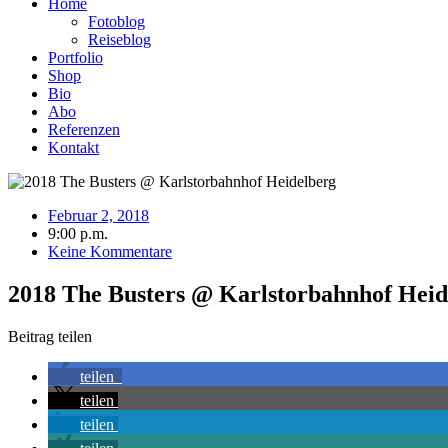
Home
Fotoblog
Reiseblog
Portfolio
Shop
Bio
Abo
Referenzen
Kontakt
Februar 2, 2018
9:00 p.m.
Keine Kommentare
2018 The Busters @ Karlstorbahnhof Heid
Beitrag teilen
teilen
teilen
teilen