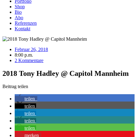
Portfolio
Shop
Bio
Abo
Referenzen
Kontakt
Februar 26, 2018
8:00 p.m.
2 Kommentare
2018 Tony Hadley @ Capitol Mannheim
Beitrag teilen
teilen
teilen
teilen
teilen
teilen
merken