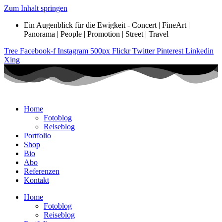
Zum Inhalt springen
Ein Augenblick für die Ewigkeit - Concert | FineArt |
Panorama | People | Promotion | Street | Travel
Tree
Facebook-f
Instagram
500px
Flickr
Twitter
Pinterest
Linkedin
Xing
Home
Fotoblog
Reiseblog
Portfolio
Shop
Bio
Abo
Referenzen
Kontakt
Home
Fotoblog
Reiseblog