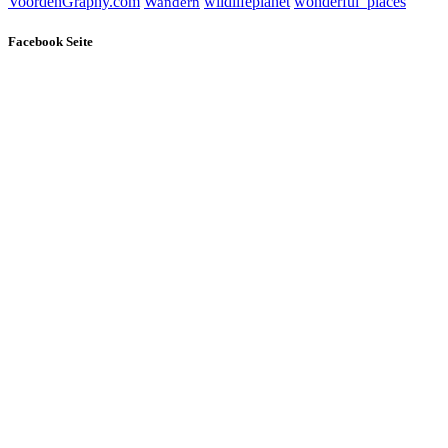
wildlifeplanet
wonderful_places
VoordenGraphy.com
Wandern
Facebook Seite