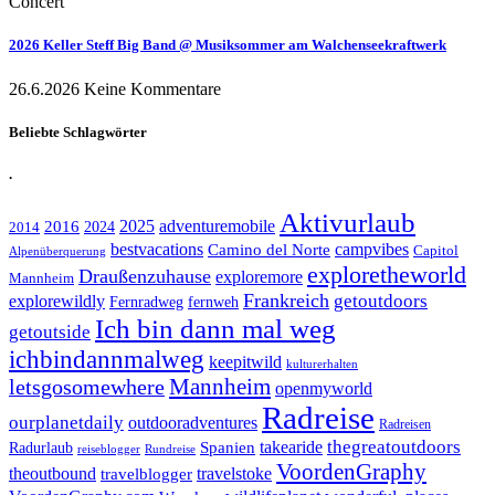
Concert
2026 Keller Steff Big Band @ Musiksommer am Walchenseekraftwerk
26.6.2026
Keine Kommentare
Beliebte Schlagwörter
.
Aktivurlaub
adventuremobile
2016
2025
2024
2014
bestvacations
campvibes
Camino del Norte
Capitol
Alpenüberquerung
exploretheworld
Draußenzuhause
exploremore
Mannheim
Frankreich
explorewildly
getoutdoors
Fernradweg
fernweh
Ich bin dann mal weg
getoutside
ichbindannmalweg
keepitwild
kulturerhalten
letsgosomewhere
Mannheim
openmyworld
Radreise
ourplanetdaily
outdooradventures
Radreisen
takearide
thegreatoutdoors
Spanien
Radurlaub
reiseblogger
Rundreise
VoordenGraphy
theoutbound
travelstoke
travelblogger