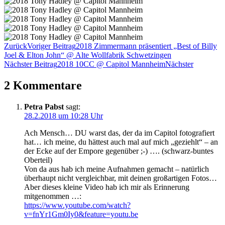
Zurück
Voriger Beitrag
2018 Zimmermann präsentiert „Best of Billy
Joel & Elton John“ @ Alte Wollfabrik Schwetzingen
Nächster Beitrag
2018 10CC @ Capitol Mannheim
Nächster
2 Kommentare
Petra Pabst
sagt:
28.2.2018 um 10:28 Uhr
Ach Mensch… DU warst das, der da im Capitol fotografiert
hat… ich meine, du hättest auch mal auf mich „geziehlt“ – an
der Ecke auf der Empore gegenüber ;-) …. (schwarz-buntes
Oberteil)
Von da aus hab ich meine Aufnahmen gemacht – natürlich
überhaupt nicht vergleichbar, mit deinen großartigen Fotos…
Aber dieses kleine Video hab ich mir als Erinnerung
mitgenommen …:
https://www.youtube.com/watch?
v=fnYr1Gm0Iy0&feature=youtu.be