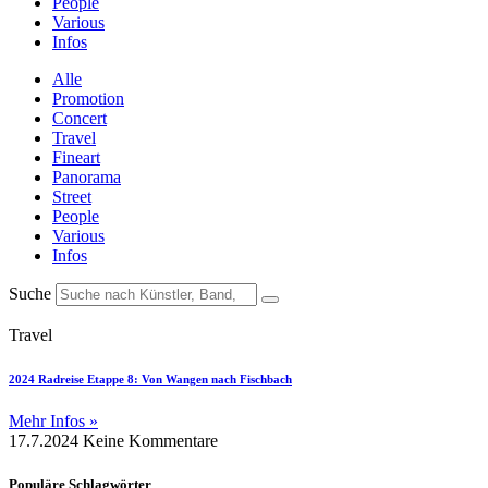
People
Various
Infos
Alle
Promotion
Concert
Travel
Fineart
Panorama
Street
People
Various
Infos
Suche
Travel
2024 Radreise Etappe 8: Von Wangen nach Fischbach
Mehr Infos »
17.7.2024
Keine Kommentare
Populäre Schlagwörter