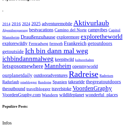
.
Aktivurlaub
adventuremobile
2016
2025
2024
2014
bestvacations
campvibes
Camino del Norte
Capitol
Alpenüberquerung
exploretheworld
Draußenzuhause
exploremore
Mannheim
Frankreich
explorewildly
getoutdoors
Fernradweg
fernweh
Ich bin dann mal weg
getoutside
ichbindannmalweg
keepitwild
kulturerhalten
letsgosomewhere
Mannheim
openmyworld
Radreise
ourplanetdaily
outdooradventures
Radreisen
takearide
thegreatoutdoors
Spanien
Radurlaub
reiseblogger
Rundreise
VoordenGraphy
theoutbound
travelstoke
travelblogger
wildlifeplanet
wonderful_places
VoordenGraphy.com
Wandern
Populäre Posts:
Infos