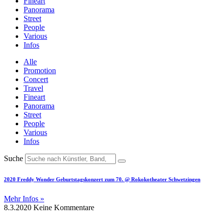
Fineart
Panorama
Street
People
Various
Infos
Alle
Promotion
Concert
Travel
Fineart
Panorama
Street
People
Various
Infos
Suche
2020 Freddy Wonder Geburtstagskonzert zum 70. @ Rokokotheater Schwetzingen
Mehr Infos »
8.3.2020
Keine Kommentare