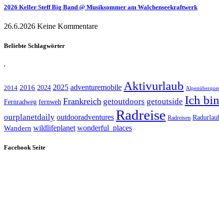
2026 Keller Steff Big Band @ Musiksommer am Walchenseekraftwerk
26.6.2026
Keine Kommentare
Beliebte Schlagwörter
.
Aktivurlaub
adventuremobile
2016
2025
2024
2014
Alpenüberque
Ich bi
Frankreich
getoutdoors
getoutside
Fernradweg
fernweh
Radreise
ourplanetdaily
outdooradventures
Radurlau
Radreisen
wildlifeplanet
wonderful_places
Wandern
Facebook Seite