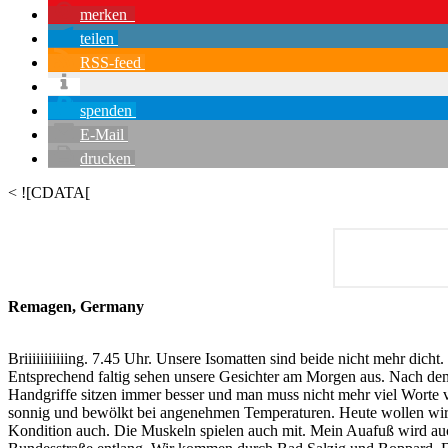
merken
teilen
RSS-feed
spenden
E-Mail
drucken
< ![CDATA[
Remagen, Germany
Briiiiiiiiiiing. 7.45 Uhr. Unsere Isomatten sind beide nicht mehr dic
Entsprechend faltig sehen unsere Gesichter am Morgen aus. Nach dem
Handgriffe sitzen immer besser und man muss nicht mehr viel Worte ve
sonnig und bewölkt bei angenehmen Temperaturen. Heute wollen wir m
Kondition auch. Die Muskeln spielen auch mit. Mein Auafuß wird auc