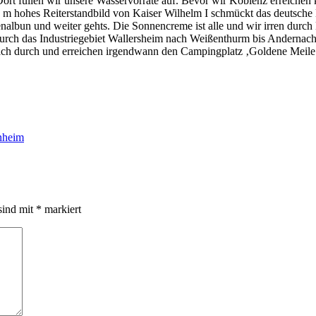
rt füllen wir unsere Wasservorräte auf. Bevor wir Koblenz erreichen
 m hohes Reiterstandbild von Kaiser Wilhelm I schmückt das deutsche E
lienalbun und weiter gehts. Die Sonnencreme ist alle und wir irren dur
urch das Industriegebiet Wallersheim nach Weißenthurm bis Andernach.
ch durch und erreichen irgendwann den Campingplatz ‚Goldene Meile‘ 
nheim
sind mit
*
markiert