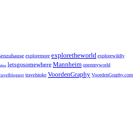
exploretheworld
enzuhause
exploremore
explorewildly
letsgosomewhere
Mannheim
openmyworld
alten
VoordenGraphy
travelstoke
VoordenGraphy.com
travelblogger