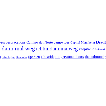
Drauß
bestvacations
campvibes
Camino del Norte
Capitol Mannheim
rung
n dann mal weg
ichbindannmalweg
keepitwild
kulturerh
takearide
thegreatoutdoors
theoutbound
Spanien
b
reiseblogger
Rundreise