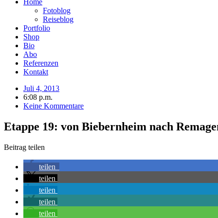
Home
Fotoblog
Reiseblog
Portfolio
Shop
Bio
Abo
Referenzen
Kontakt
Juli 4, 2013
6:08 p.m.
Keine Kommentare
Etappe 19: von Biebernheim nach Remage
Beitrag teilen
teilen
teilen
teilen
teilen
teilen