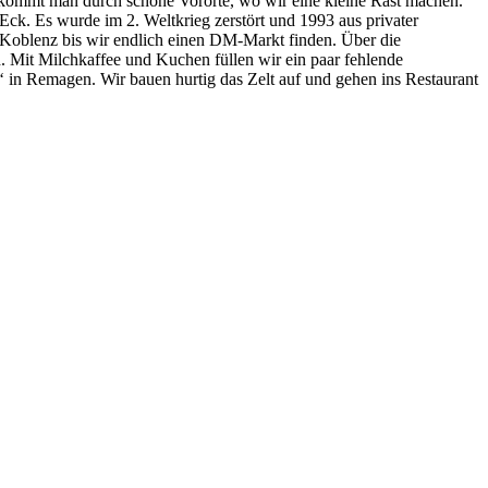
 kommt man durch schöne Vororte, wo wir eine kleine Rast machen.
ck. Es wurde im 2. Weltkrieg zerstört und 1993 aus privater
ch Koblenz bis wir endlich einen DM-Markt finden. Über die
 Mit Milchkaffee und Kuchen füllen wir ein paar fehlende
in Remagen. Wir bauen hurtig das Zelt auf und gehen ins Restaurant