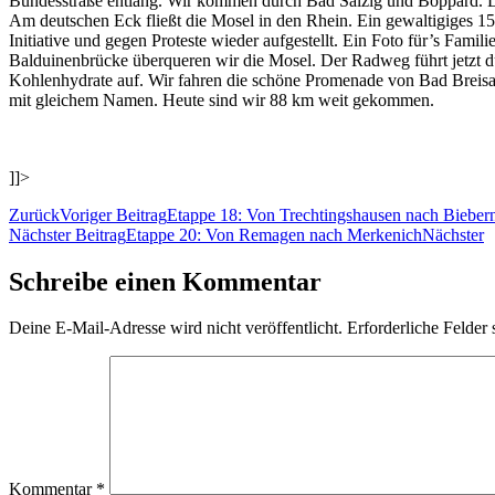
Bundesstraße entlang. Wir kommen durch Bad Salzig und Boppard. Do
Am deutschen Eck fließt die Mosel in den Rhein. Ein gewaltigiges 15
Initiative und gegen Proteste wieder aufgestellt. Ein Foto für’s Fami
Balduinenbrücke überqueren wir die Mosel. Der Radweg führt jetzt d
Kohlenhydrate auf. Wir fahren die schöne Promenade von Bad Breisa
mit gleichem Namen. Heute sind wir 88 km weit gekommen.
]]>
Zurück
Voriger Beitrag
Etappe 18: Von Trechtingshausen nach Bieber
Nächster Beitrag
Etappe 20: Von Remagen nach Merkenich
Nächster
Schreibe einen Kommentar
Deine E-Mail-Adresse wird nicht veröffentlicht.
Erforderliche Felder 
Kommentar
*