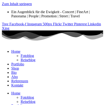
Zum Inhalt springen
Ein Augenblick für die Ewigkeit - Concert | FineArt |
Panorama | People | Promotion | Street | Travel
Tree
Facebook-f
Instagram
500px
Flickr
Twitter
Pinterest
Linkedin
Xing
Home
Fotoblog
Reiseblog
Portfolio
Shop
Bio
Abo
Referenzen
Kontakt
Home
Fotoblog
Reiseblog