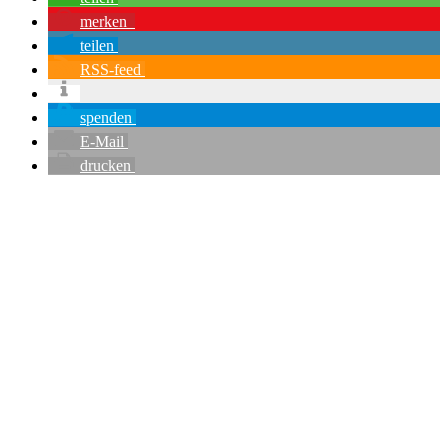
merken
teilen
RSS-feed
spenden
E-Mail
drucken