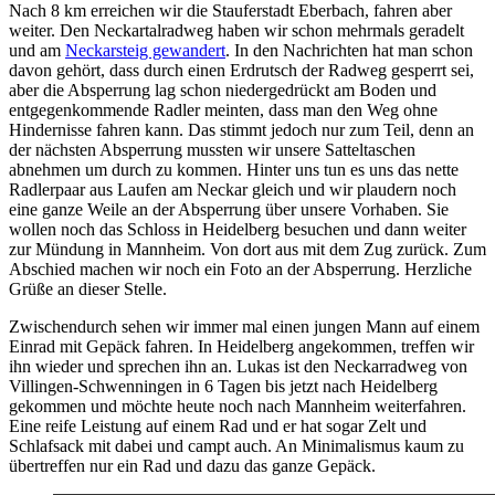
Nach 8 km erreichen wir die Stauferstadt Eberbach, fahren aber
weiter. Den Neckartalradweg haben wir schon mehrmals geradelt
und am
Neckarsteig gewandert
. In den Nachrichten hat man schon
davon gehört, dass durch einen Erdrutsch der Radweg gesperrt sei,
aber die Absperrung lag schon niedergedrückt am Boden und
entgegenkommende Radler meinten, dass man den Weg ohne
Hindernisse fahren kann. Das stimmt jedoch nur zum Teil, denn an
der nächsten Absperrung mussten wir unsere Satteltaschen
abnehmen um durch zu kommen. Hinter uns tun es uns das nette
Radlerpaar aus Laufen am Neckar gleich und wir plaudern noch
eine ganze Weile an der Absperrung über unsere Vorhaben. Sie
wollen noch das Schloss in Heidelberg besuchen und dann weiter
zur Mündung in Mannheim. Von dort aus mit dem Zug zurück. Zum
Abschied machen wir noch ein Foto an der Absperrung. Herzliche
Grüße an dieser Stelle.
Zwischendurch sehen wir immer mal einen jungen Mann auf einem
Einrad mit Gepäck fahren. In Heidelberg angekommen, treffen wir
ihn wieder und sprechen ihn an. Lukas ist den Neckarradweg von
Villingen-Schwenningen in 6 Tagen bis jetzt nach Heidelberg
gekommen und möchte heute noch nach Mannheim weiterfahren.
Eine reife Leistung auf einem Rad und er hat sogar Zelt und
Schlafsack mit dabei und campt auch. An Minimalismus kaum zu
übertreffen nur ein Rad und dazu das ganze Gepäck.