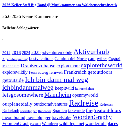
2026 Keller Steff Big Band @ Musiksommer am Walchenseekraftwerk
26.6.2026
Keine Kommentare
Beliebte Schlagwörter
.
Aktivurlaub
adventuremobile
2016
2025
2024
2014
bestvacations
campvibes
Camino del Norte
Capitol
Alpenüberquerung
exploretheworld
Draußenzuhause
exploremore
Mannheim
Frankreich
explorewildly
getoutdoors
Fernradweg
fernweh
Ich bin dann mal weg
getoutside
ichbindannmalweg
keepitwild
kulturerhalten
letsgosomewhere
Mannheim
openmyworld
Radreise
ourplanetdaily
outdooradventures
Radreisen
takearide
thegreatoutdoors
Spanien
Radurlaub
reiseblogger
Rundreise
VoordenGraphy
theoutbound
travelstoke
travelblogger
wildlifeplanet
wonderful_places
VoordenGraphy.com
Wandern