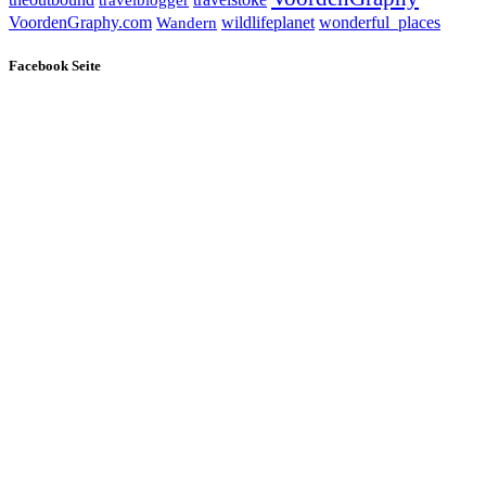
wildlifeplanet
wonderful_places
VoordenGraphy.com
Wandern
Facebook Seite