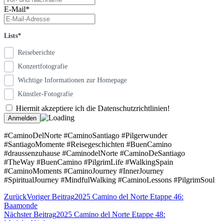
E-Mail*
Lists*
Reiseberichte
Konzertfotografie
Wichtige Informationen zur Homepage
Künstler-Fotografie
Hiermit akzeptiere ich die Datenschutzrichtlinien!
#CaminoDelNorte #CaminoSantiago #Pilgerwunder
#SantiagoMomente #Reisegeschichten #BuenCamino
#draussenzuhause #CaminodelNorte #CaminoDeSantiago
#TheWay #BuenCamino #PilgrimLife #WalkingSpain
#CaminoMoments #CaminoJourney #InnerJourney
#SpiritualJourney #MindfulWalking #CaminoLessons #PilgrimSoul
Zurück
Voriger Beitrag
2025 Camino del Norte Etappe 46:
Baamonde
Nächster Beitrag
2025 Camino del Norte Etappe 48: