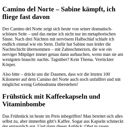
Camino del Norte – Sabine kämpft, ich
fliege fast davon
Der Camino del Norte zeigt sich heute von seiner dramatisch-
schönen Seite – und das meine ich nicht nur im metaphorischen
Sinne. Nach drei Nächten mit nervösem Halbschlaf schlafe ich
endlich einmal wie ein Stein. Dafür hat Sabine nun leider die
Nachtschicht übernommen – mit Zahnschmerzen, die wie ein
nerviger Mitpilger immer genau dann auftauchen, wenn man sie am
wenigsten braucht: nachts. Tagsüber? Kein Thema. Verrückter
Körper.
Also bitte – drückt uns die Daumen, dass wir die letzten 100
Kilometer auf dem Camino del Norte auch noch unfallfrei und mit
möglichst wenig Gebissdrama überstehen!
Frühstück mit Kaffeekapseln und
Vitaminbombe
Das Frühstück ist heute im Preis inbegriffen! Man bereitet sich alles
selbst zu, aber immerhin gibt’s Kaffee. Sogar aus Kapseln schmeckt
der erstaunlich gut. Und dann dieser Anblick: Obst in rauen