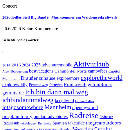
Concert
2026 Keller Steff Big Band @ Musiksommer am Walchenseekraftwerk
26.6.2026
Keine Kommentare
Beliebte Schlagwörter
.
Aktivurlaub
adventuremobile
2016
2025
2024
2014
bestvacations
campvibes
Camino del Norte
Capitol
Alpenüberquerung
exploretheworld
Draußenzuhause
exploremore
Mannheim
Frankreich
explorewildly
getoutdoors
Fernradweg
fernweh
Ich bin dann mal weg
getoutside
ichbindannmalweg
keepitwild
kulturerhalten
letsgosomewhere
Mannheim
openmyworld
Radreise
ourplanetdaily
outdooradventures
Radreisen
takearide
thegreatoutdoors
Spanien
Radurlaub
reiseblogger
Rundreise
VoordenGraphy
theoutbound
travelstoke
travelblogger