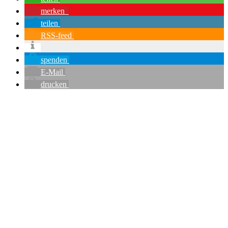
merken
teilen
RSS-feed
spenden
E-Mail
drucken