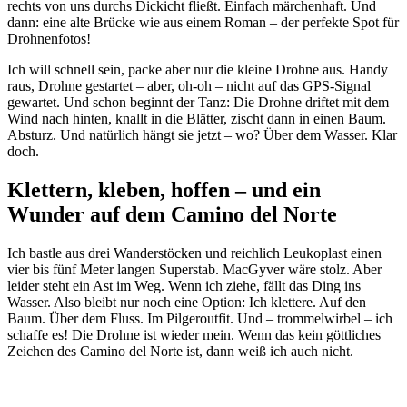
rechts von uns durchs Dickicht fließt. Einfach märchenhaft. Und
dann: eine alte Brücke wie aus einem Roman – der perfekte Spot für
Drohnenfotos!
Ich will schnell sein, packe aber nur die kleine Drohne aus. Handy
raus, Drohne gestartet – aber, oh-oh – nicht auf das GPS-Signal
gewartet. Und schon beginnt der Tanz: Die Drohne driftet mit dem
Wind nach hinten, knallt in die Blätter, zischt dann in einen Baum.
Absturz. Und natürlich hängt sie jetzt – wo? Über dem Wasser. Klar
doch.
Klettern, kleben, hoffen – und ein
Wunder auf dem Camino del Norte
Ich bastle aus drei Wanderstöcken und reichlich Leukoplast einen
vier bis fünf Meter langen Superstab. MacGyver wäre stolz. Aber
leider steht ein Ast im Weg. Wenn ich ziehe, fällt das Ding ins
Wasser. Also bleibt nur noch eine Option: Ich klettere. Auf den
Baum. Über dem Fluss. Im Pilgeroutfit. Und – trommelwirbel – ich
schaffe es! Die Drohne ist wieder mein. Wenn das kein göttliches
Zeichen des Camino del Norte ist, dann weiß ich auch nicht.