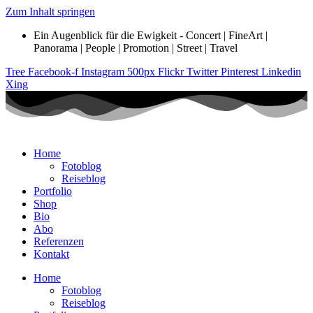
Zum Inhalt springen
Ein Augenblick für die Ewigkeit - Concert | FineArt |
Panorama | People | Promotion | Street | Travel
Tree
Facebook-f
Instagram
500px
Flickr
Twitter
Pinterest
Linkedin
Xing
Home
Fotoblog
Reiseblog
Portfolio
Shop
Bio
Abo
Referenzen
Kontakt
Home
Fotoblog
Reiseblog