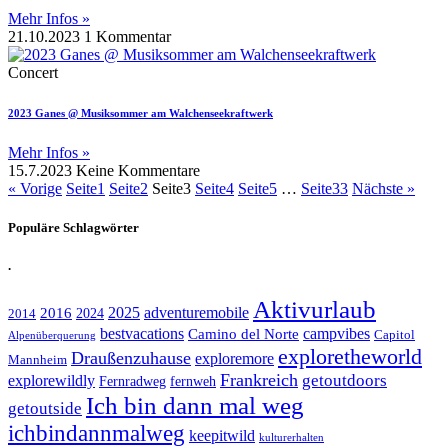
Mehr Infos »
21.10.2023
1 Kommentar
Concert
2023 Ganes @ Musiksommer am Walchenseekraftwerk
Mehr Infos »
15.7.2023
Keine Kommentare
« Vorige
Seite
1
Seite
2
Seite
3
Seite
4
Seite
5
…
Seite
33
Nächste »
Populäre Schlagwörter
.
Aktivurlaub
adventuremobile
2016
2025
2024
2014
bestvacations
campvibes
Camino del Norte
Capitol
Alpenüberquerung
exploretheworld
Draußenzuhause
exploremore
Mannheim
Frankreich
explorewildly
getoutdoors
Fernradweg
fernweh
Ich bin dann mal weg
getoutside
ichbindannmalweg
keepitwild
kulturerhalten