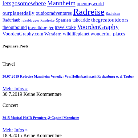
letsgosomewhere
Mannheim
openmyworld
Radreise
ourplanetdaily
outdooradventures
Radreisen
takearide
thegreatoutdoors
Spanien
Radurlaub
reiseblogger
Rundreise
VoordenGraphy
theoutbound
travelstoke
travelblogger
wildlifeplanet
wonderful_places
VoordenGraphy.com
Wandern
Populäre Posts:
Travel
30.07.2019 Radreise Mannheim-Venedig: Von Hollenbach nach Rothenburg o. d. Tauber
Mehr Infos »
30.7.2019
Keine Kommentare
Concert
2015 Musical HAIR Premiere @ Capitol Mannheim
Mehr Infos »
18.9.2015
Keine Kommentare