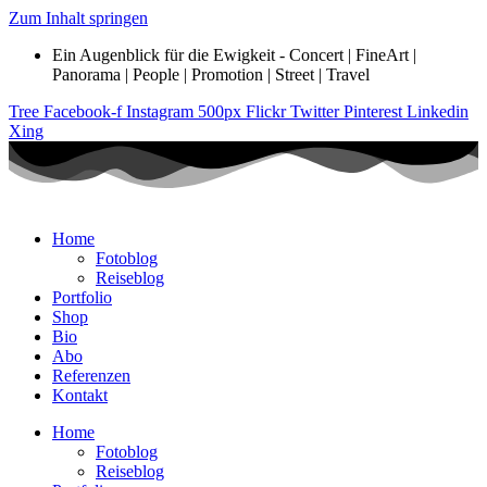
Zum Inhalt springen
Ein Augenblick für die Ewigkeit - Concert | FineArt |
Panorama | People | Promotion | Street | Travel
Tree
Facebook-f
Instagram
500px
Flickr
Twitter
Pinterest
Linkedin
Xing
Home
Fotoblog
Reiseblog
Portfolio
Shop
Bio
Abo
Referenzen
Kontakt
Home
Fotoblog
Reiseblog