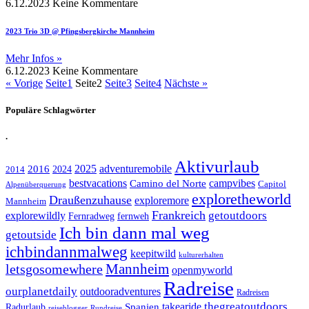
6.12.2023
Keine Kommentare
2023 Trio 3D @ Pfingsbergkirche Mannheim
Mehr Infos »
6.12.2023
Keine Kommentare
« Vorige
Seite
1
Seite
2
Seite
3
Seite
4
Nächste »
Populäre Schlagwörter
.
Aktivurlaub
adventuremobile
2016
2025
2024
2014
bestvacations
campvibes
Camino del Norte
Capitol
Alpenüberquerung
exploretheworld
Draußenzuhause
exploremore
Mannheim
Frankreich
explorewildly
getoutdoors
Fernradweg
fernweh
Ich bin dann mal weg
getoutside
ichbindannmalweg
keepitwild
kulturerhalten
letsgosomewhere
Mannheim
openmyworld
Radreise
ourplanetdaily
outdooradventures
Radreisen
takearide
thegreatoutdoors
Spanien
Radurlaub
reiseblogger
Rundreise