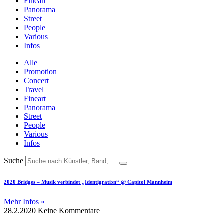
Fineart
Panorama
Street
People
Various
Infos
Alle
Promotion
Concert
Travel
Fineart
Panorama
Street
People
Various
Infos
Suche
2020 Bridges – Musik verbindet „Identigration“ @ Capitol Mannheim
Mehr Infos »
28.2.2020
Keine Kommentare