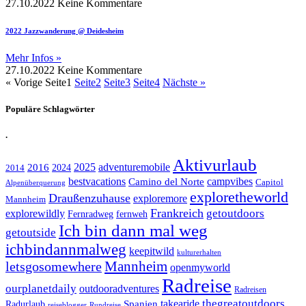
27.10.2022
Keine Kommentare
2022 Jazzwanderung @ Deidesheim
Mehr Infos »
27.10.2022
Keine Kommentare
« Vorige
Seite
1
Seite
2
Seite
3
Seite
4
Nächste »
Populäre Schlagwörter
.
Aktivurlaub
adventuremobile
2016
2025
2024
2014
bestvacations
campvibes
Camino del Norte
Capitol
Alpenüberquerung
exploretheworld
Draußenzuhause
exploremore
Mannheim
Frankreich
explorewildly
getoutdoors
Fernradweg
fernweh
Ich bin dann mal weg
getoutside
ichbindannmalweg
keepitwild
kulturerhalten
letsgosomewhere
Mannheim
openmyworld
Radreise
ourplanetdaily
outdooradventures
Radreisen
takearide
thegreatoutdoors
Spanien
Radurlaub
reiseblogger
Rundreise