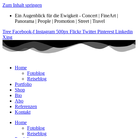
Zum Inhalt springen
Ein Augenblick für die Ewigkeit - Concert | FineArt |
Panorama | People | Promotion | Street | Travel
Tree
Facebook-f
Instagram
500px
Flickr
Twitter
Pinterest
Linkedin
Xing
Home
Fotoblog
Reiseblog
Portfolio
Shop
Bio
Abo
Referenzen
Kontakt
Home
Fotoblog
Reiseblog