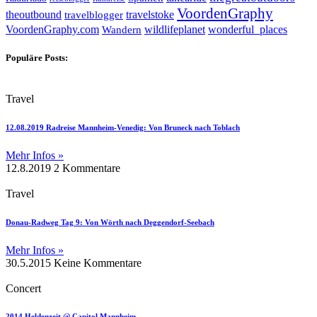
VoordenGraphy
theoutbound
travelstoke
travelblogger
wildlifeplanet
wonderful_places
VoordenGraphy.com
Wandern
Populäre Posts:
Travel
12.08.2019 Radreise Mannheim-Venedig: Von Bruneck nach Toblach
Mehr Infos »
12.8.2019
2 Kommentare
Travel
Donau-Radweg Tag 9: Von Wörth nach Deggendorf-Seebach
Mehr Infos »
30.5.2015
Keine Kommentare
Concert
2014 Heldenzeit @ Capitol Mannheim