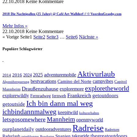
22.10.2018
Keine Kommentare
2018 Die Nachtigallen (25 Jahre) @ Café Art Walldorf // © VoordenGraphy.com
Mehr Infos »
22.10.2018
Keine Kommentare
« Vorige
Seite
1
Seite
2
Seite
3
…
Seite
6
Nächste »
Populäre Schlagwörter
.
Aktivurlaub
adventuremobile
2016
2025
2024
2014
bestvacations
campvibes
Camino del Norte
Capitol
Alpenüberquerung
exploretheworld
Draußenzuhause
exploremore
Mannheim
Frankreich
explorewildly
getoutdoors
Fernradweg
fernweh
Ich bin dann mal weg
getoutside
ichbindannmalweg
keepitwild
kulturerhalten
letsgosomewhere
Mannheim
openmyworld
Radreise
ourplanetdaily
outdooradventures
Radreisen
takearide
thegreatoutdoors
Spanien
Radurlaub
reiseblogger
Rundreise