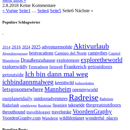
Mehr Infos »
2.8.2018
Keine Kommentare
« Vorige
Seite
1
…
Seite
4
Seite
5
Seite
6
Nächste »
Populäre Schlagwörter
.
Aktivurlaub
adventuremobile
2016
2025
2024
2014
bestvacations
campvibes
Camino del Norte
Capitol
Alpenüberquerung
exploretheworld
Draußenzuhause
exploremore
Mannheim
Frankreich
explorewildly
getoutdoors
Fernradweg
fernweh
Ich bin dann mal weg
getoutside
ichbindannmalweg
keepitwild
kulturerhalten
letsgosomewhere
Mannheim
openmyworld
Radreise
ourplanetdaily
outdooradventures
Radreisen
takearide
thegreatoutdoors
Spanien
Radurlaub
reiseblogger
Rundreise
VoordenGraphy
theoutbound
travelstoke
travelblogger
wildlifeplanet
wonderful_places
VoordenGraphy.com
Wandern
Populäre Posts: