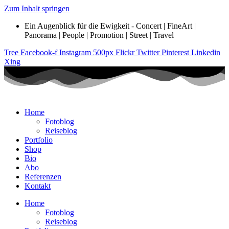
Zum Inhalt springen
Ein Augenblick für die Ewigkeit - Concert | FineArt |
Panorama | People | Promotion | Street | Travel
Tree
Facebook-f
Instagram
500px
Flickr
Twitter
Pinterest
Linkedin
Xing
Home
Fotoblog
Reiseblog
Portfolio
Shop
Bio
Abo
Referenzen
Kontakt
Home
Fotoblog
Reiseblog