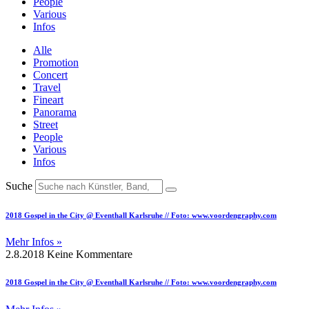
People
Various
Infos
Alle
Promotion
Concert
Travel
Fineart
Panorama
Street
People
Various
Infos
Suche
2018 Gospel in the City @ Eventhall Karlsruhe // Foto: www.voordengraphy.com
Mehr Infos »
2.8.2018
Keine Kommentare
2018 Gospel in the City @ Eventhall Karlsruhe // Foto: www.voordengraphy.com