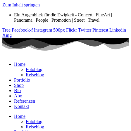
Zum Inhalt springen
Ein Augenblick für die Ewigkeit - Concert | FineArt |
Panorama | People | Promotion | Street | Travel
Tree
Facebook-f
Instagram
500px
Flickr
Twitter
Pinterest
Linkedin
Xing
Home
Fotoblog
Reiseblog
Portfolio
Shop
Bio
Abo
Referenzen
Kontakt
Home
Fotoblog
Reiseblog