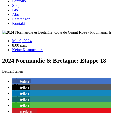
Portfolio
Shop
Bio
Abo
Referenzen
Kontakt
Mai 9, 2024
8:00 p.m.
Keine Kommentare
2024 Normandie & Bretagne: Etappe 18
Beitrag teilen
teilen
teilen
teilen
teilen
teilen
merken
1