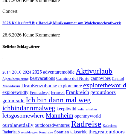
24.7.2026
Keine Kommentare
Concert
2026 Keller Steff Big Band @ Musiksommer am Walchenseekraftwerk
26.6.2026
Keine Kommentare
Beliebte Schlagwörter
.
Aktivurlaub
adventuremobile
2016
2025
2024
2014
bestvacations
campvibes
Camino del Norte
Capitol
Alpenüberquerung
exploretheworld
Draußenzuhause
exploremore
Mannheim
Frankreich
explorewildly
getoutdoors
Fernradweg
fernweh
Ich bin dann mal weg
getoutside
ichbindannmalweg
keepitwild
kulturerhalten
letsgosomewhere
Mannheim
openmyworld
Radreise
ourplanetdaily
outdooradventures
Radreisen
takearide
thegreatoutdoors
Spanien
Radurlaub
reiseblogger
Rundreise