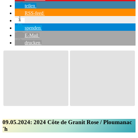
teilen
RSS-feed
spenden
E-Mail
drucken
09.05.2024
:
2024 Côte de Granit Rose / Ploumanac
´h