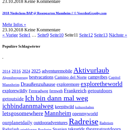
23.10.2018
Keine Kommentare
2018 Niedeckens BAP @ Rosengarten Mannheim // © VoordenGraphy.com
Mehr Infos »
23.10.2018
Keine Kommentare
« Vorige
Seite
1
…
Seite
9
Seite
10
Seite
11
Seite
12
Seite
13
Nächste »
Populäre Schlagwörter
.
Aktivurlaub
adventuremobile
2016
2025
2024
2014
bestvacations
campvibes
Camino del Norte
Capitol
Alpenüberquerung
exploretheworld
Draußenzuhause
exploremore
Mannheim
Frankreich
explorewildly
getoutdoors
Fernradweg
fernweh
Ich bin dann mal weg
getoutside
ichbindannmalweg
keepitwild
kulturerhalten
letsgosomewhere
Mannheim
openmyworld
Radreise
ourplanetdaily
outdooradventures
Radreisen
takearide
thegreatoutdoors
Spanien
Radurlaub
reiseblogger
Rundreise