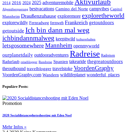
Aktivurlaub
adventuremobile
2016
2025
2024
2014
bestvacations
campvibes
Camino del Norte
Capitol
Alpenüberquerung
exploretheworld
Draußenzuhause
exploremore
Mannheim
Frankreich
explorewildly
getoutdoors
Fernradweg
fernweh
Ich bin dann mal weg
getoutside
ichbindannmalweg
keepitwild
kulturerhalten
letsgosomewhere
Mannheim
openmyworld
Radreise
ourplanetdaily
outdooradventures
Radreisen
takearide
thegreatoutdoors
Spanien
Radurlaub
reiseblogger
Rundreise
VoordenGraphy
theoutbound
travelstoke
travelblogger
wildlifeplanet
wonderful_places
VoordenGraphy.com
Wandern
Populäre Posts:
Promotion
2020 Socialdistancephotoshooting mit Eden Noel
Mehr Infos »