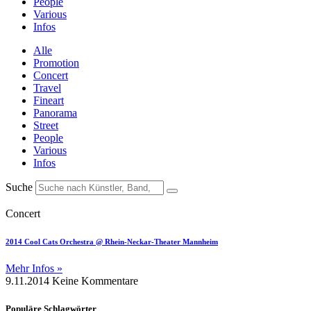
People
Various
Infos
Alle
Promotion
Concert
Travel
Fineart
Panorama
Street
People
Various
Infos
Suche
Concert
2014 Cool Cats Orchestra @ Rhein-Neckar-Theater Mannheim
Mehr Infos »
9.11.2014
Keine Kommentare
Populäre Schlagwörter