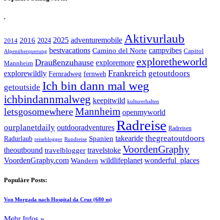
.
Aktivurlaub
adventuremobile
2016
2025
2024
2014
bestvacations
campvibes
Camino del Norte
Capitol
Alpenüberquerung
exploretheworld
Draußenzuhause
exploremore
Mannheim
Frankreich
explorewildly
getoutdoors
Fernradweg
fernweh
Ich bin dann mal weg
getoutside
ichbindannmalweg
keepitwild
kulturerhalten
letsgosomewhere
Mannheim
openmyworld
Radreise
ourplanetdaily
outdooradventures
Radreisen
takearide
thegreatoutdoors
Spanien
Radurlaub
reiseblogger
Rundreise
VoordenGraphy
theoutbound
travelstoke
travelblogger
wildlifeplanet
wonderful_places
VoordenGraphy.com
Wandern
Populäre Posts:
Von Morgada nach Hospital da Cruz (680 m)
Mehr Infos »