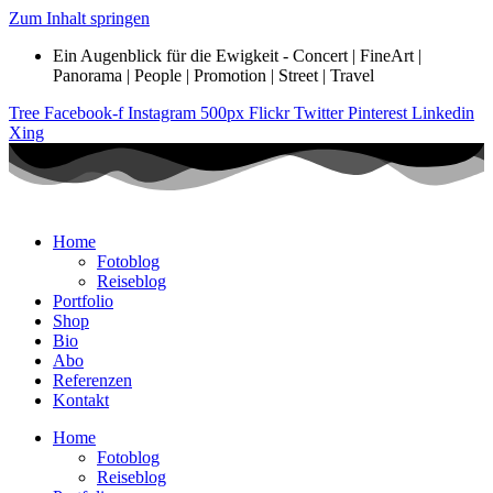
Zum Inhalt springen
Ein Augenblick für die Ewigkeit - Concert | FineArt |
Panorama | People | Promotion | Street | Travel
Tree
Facebook-f
Instagram
500px
Flickr
Twitter
Pinterest
Linkedin
Xing
Home
Fotoblog
Reiseblog
Portfolio
Shop
Bio
Abo
Referenzen
Kontakt
Home
Fotoblog
Reiseblog