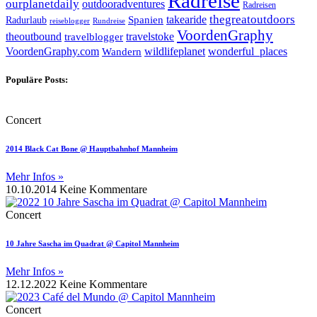
Radreise
ourplanetdaily
outdooradventures
Radreisen
takearide
thegreatoutdoors
Spanien
Radurlaub
reiseblogger
Rundreise
VoordenGraphy
theoutbound
travelstoke
travelblogger
wildlifeplanet
wonderful_places
VoordenGraphy.com
Wandern
Populäre Posts:
Concert
2014 Black Cat Bone @ Hauptbahnhof Mannheim
Mehr Infos »
10.10.2014
Keine Kommentare
Concert
10 Jahre Sascha im Quadrat @ Capitol Mannheim
Mehr Infos »
12.12.2022
Keine Kommentare
Concert