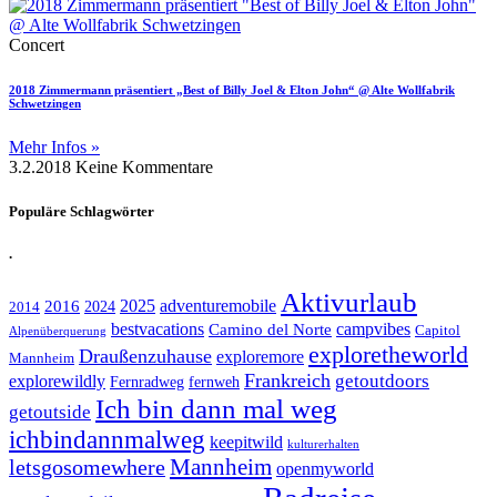
Concert
2018 Zimmermann präsentiert „Best of Billy Joel & Elton John“ @ Alte Wollfabrik
Schwetzingen
Mehr Infos »
3.2.2018
Keine Kommentare
Populäre Schlagwörter
.
Aktivurlaub
adventuremobile
2016
2025
2024
2014
bestvacations
campvibes
Camino del Norte
Capitol
Alpenüberquerung
exploretheworld
Draußenzuhause
exploremore
Mannheim
Frankreich
explorewildly
getoutdoors
Fernradweg
fernweh
Ich bin dann mal weg
getoutside
ichbindannmalweg
keepitwild
kulturerhalten
letsgosomewhere
Mannheim
openmyworld