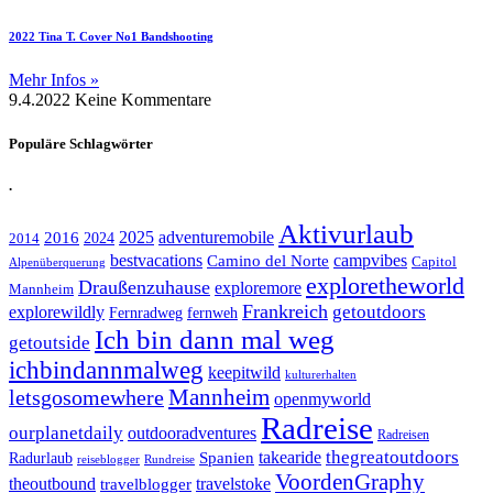
2022 Tina T. Cover No1 Bandshooting
Mehr Infos »
9.4.2022
Keine Kommentare
Populäre Schlagwörter
.
Aktivurlaub
adventuremobile
2016
2025
2024
2014
bestvacations
campvibes
Camino del Norte
Capitol
Alpenüberquerung
exploretheworld
Draußenzuhause
exploremore
Mannheim
Frankreich
explorewildly
getoutdoors
Fernradweg
fernweh
Ich bin dann mal weg
getoutside
ichbindannmalweg
keepitwild
kulturerhalten
letsgosomewhere
Mannheim
openmyworld
Radreise
ourplanetdaily
outdooradventures
Radreisen
takearide
thegreatoutdoors
Spanien
Radurlaub
reiseblogger
Rundreise
VoordenGraphy
theoutbound
travelstoke
travelblogger