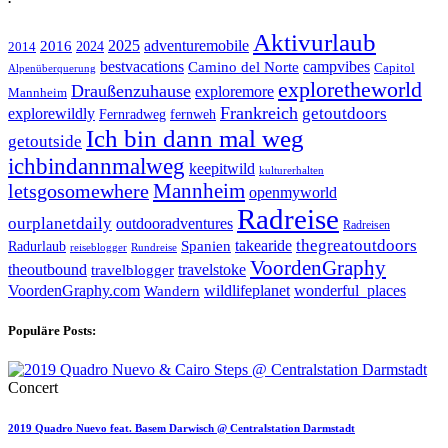
Aktivurlaub
adventuremobile
2016
2025
2024
2014
bestvacations
campvibes
Camino del Norte
Capitol
Alpenüberquerung
exploretheworld
Draußenzuhause
exploremore
Mannheim
Frankreich
explorewildly
getoutdoors
Fernradweg
fernweh
Ich bin dann mal weg
getoutside
ichbindannmalweg
keepitwild
kulturerhalten
letsgosomewhere
Mannheim
openmyworld
Radreise
ourplanetdaily
outdooradventures
Radreisen
takearide
thegreatoutdoors
Spanien
Radurlaub
reiseblogger
Rundreise
VoordenGraphy
theoutbound
travelstoke
travelblogger
wildlifeplanet
wonderful_places
VoordenGraphy.com
Wandern
Populäre Posts:
Concert
2019 Quadro Nuevo feat. Basem Darwisch @ Centralstation Darmstadt