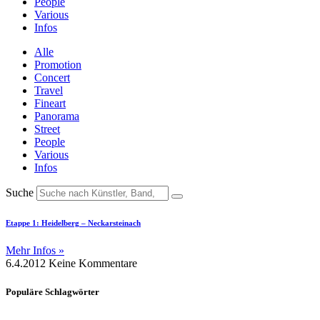
People
Various
Infos
Alle
Promotion
Concert
Travel
Fineart
Panorama
Street
People
Various
Infos
Suche
Etappe 1: Heidelberg – Neckarsteinach
Mehr Infos »
6.4.2012
Keine Kommentare
Populäre Schlagwörter
.