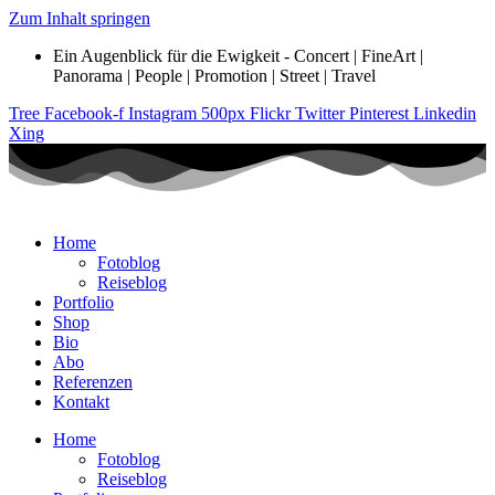
Zum Inhalt springen
Ein Augenblick für die Ewigkeit - Concert | FineArt |
Panorama | People | Promotion | Street | Travel
Tree
Facebook-f
Instagram
500px
Flickr
Twitter
Pinterest
Linkedin
Xing
Home
Fotoblog
Reiseblog
Portfolio
Shop
Bio
Abo
Referenzen
Kontakt
Home
Fotoblog
Reiseblog