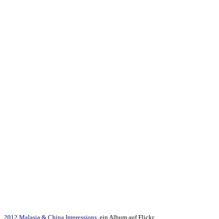
2012 Malasia & China Impressions
, ein Album auf Flickr.