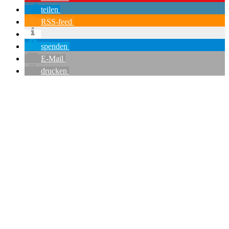
teilen
RSS-feed
spenden
E-Mail
drucken