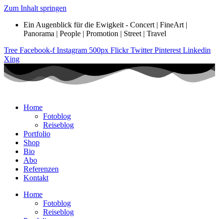
Zum Inhalt springen
Ein Augenblick für die Ewigkeit - Concert | FineArt |
Panorama | People | Promotion | Street | Travel
Tree
Facebook-f
Instagram
500px
Flickr
Twitter
Pinterest
Linkedin
Xing
Home
Fotoblog
Reiseblog
Portfolio
Shop
Bio
Abo
Referenzen
Kontakt
Home
Fotoblog
Reiseblog