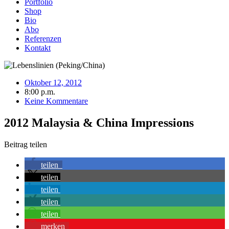
Portfolio
Shop
Bio
Abo
Referenzen
Kontakt
Oktober 12, 2012
8:00 p.m.
Keine Kommentare
2012 Malaysia & China Impressions
Beitrag teilen
teilen
teilen
teilen
teilen
teilen
merken