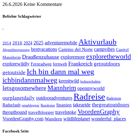
26.6.2026
Keine Kommentare
Beliebte Schlagwörter
.
Aktivurlaub
adventuremobile
2016
2025
2024
2014
bestvacations
campvibes
Camino del Norte
Capitol
Alpenüberquerung
exploretheworld
Draußenzuhause
exploremore
Mannheim
Frankreich
explorewildly
getoutdoors
Fernradweg
fernweh
Ich bin dann mal weg
getoutside
ichbindannmalweg
keepitwild
kulturerhalten
letsgosomewhere
Mannheim
openmyworld
Radreise
ourplanetdaily
outdooradventures
Radreisen
takearide
thegreatoutdoors
Spanien
Radurlaub
reiseblogger
Rundreise
VoordenGraphy
theoutbound
travelstoke
travelblogger
wildlifeplanet
wonderful_places
VoordenGraphy.com
Wandern
Facebook Seite