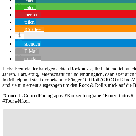
teilen
teilen
merken
teilen
RSS-feed
spenden
E-Mail
drucken
Liebe Freunde der handgemachten Rockmusik, Ihr habt endlich wieder 
Jahren. Hart, erdig, leidenschaftlich und eindringlich, dann aber auc
Im Mittelpunkt steht der bekannte Sänger Olli Roth(GROOVE Inc./ZÖ
sind sie nun erneut ausgezogen um den Rock & Roll zurück auf die 
#Concert #ConcertPhotography #Konzertfotografie #Konzertfotos #
#Tour #Nikon