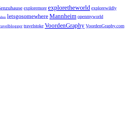
exploretheworld
enzuhause
exploremore
explorewildly
letsgosomewhere
Mannheim
openmyworld
alten
VoordenGraphy
travelstoke
VoordenGraphy.com
travelblogger