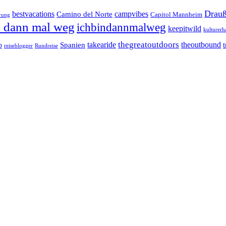
Drauß
bestvacations
campvibes
Camino del Norte
Capitol Mannheim
rung
n dann mal weg
ichbindannmalweg
keepitwild
kulturerh
takearide
thegreatoutdoors
theoutbound
Spanien
b
reiseblogger
Rundreise