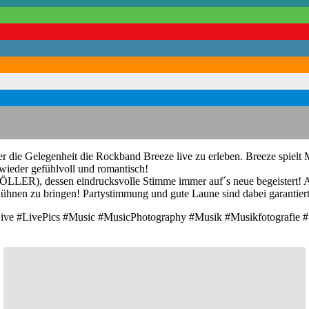
die Gelegenheit die Rockband Breeze live zu erleben. Breeze spielt M
h wieder gefühlvoll und romantisch!
LLER), dessen eindrucksvolle Stimme immer auf´s neue begeistert! A
Bühnen zu bringen! Partystimmung und gute Laune sind dabei garantie
Live #LivePics #Music #MusicPhotography #Musik #Musikfotografie 