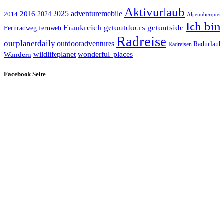
Aktivurlaub
adventuremobile
2016
2025
2024
2014
Alpenüberque
Ich bi
Frankreich
getoutdoors
getoutside
Fernradweg
fernweh
Radreise
ourplanetdaily
outdooradventures
Radurlau
Radreisen
wildlifeplanet
wonderful_places
Wandern
Facebook Seite