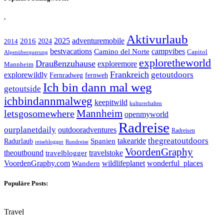
.
Aktivurlaub
adventuremobile
2016
2025
2024
2014
bestvacations
campvibes
Camino del Norte
Capitol
Alpenüberquerung
exploretheworld
Draußenzuhause
exploremore
Mannheim
Frankreich
explorewildly
getoutdoors
Fernradweg
fernweh
Ich bin dann mal weg
getoutside
ichbindannmalweg
keepitwild
kulturerhalten
letsgosomewhere
Mannheim
openmyworld
Radreise
ourplanetdaily
outdooradventures
Radreisen
takearide
thegreatoutdoors
Spanien
Radurlaub
reiseblogger
Rundreise
VoordenGraphy
theoutbound
travelstoke
travelblogger
wildlifeplanet
wonderful_places
VoordenGraphy.com
Wandern
Populäre Posts:
Travel