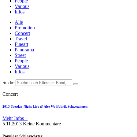
People
Various
Infos
Alle
Promotion
Concert
Travel
Fineart
Panorama
Street
People
Various
Infos
Suche
Concert
2013 Tuesday Night Live @ Alte Wollfabrik Schwetzingen
Mehr Infos »
5.11.2013
Keine Kommentare
Populäre Schlagwörter