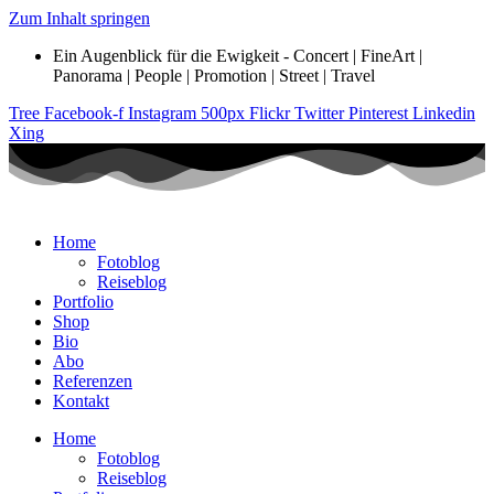
Zum Inhalt springen
Ein Augenblick für die Ewigkeit - Concert | FineArt |
Panorama | People | Promotion | Street | Travel
Tree
Facebook-f
Instagram
500px
Flickr
Twitter
Pinterest
Linkedin
Xing
Home
Fotoblog
Reiseblog
Portfolio
Shop
Bio
Abo
Referenzen
Kontakt
Home
Fotoblog
Reiseblog