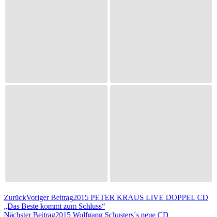
Zurück
Voriger Beitrag
2015 PETER KRAUS LIVE DOPPEL CD
„Das Beste kommt zum Schluss“
Nächster Beitrag
2015 Wolfgang Schusters´s neue CD