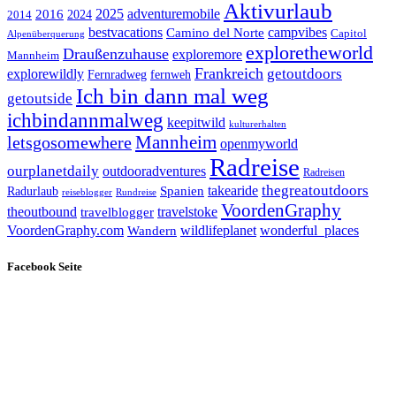
Aktivurlaub
adventuremobile
2016
2025
2024
2014
bestvacations
campvibes
Camino del Norte
Capitol
Alpenüberquerung
exploretheworld
Draußenzuhause
exploremore
Mannheim
Frankreich
explorewildly
getoutdoors
Fernradweg
fernweh
Ich bin dann mal weg
getoutside
ichbindannmalweg
keepitwild
kulturerhalten
letsgosomewhere
Mannheim
openmyworld
Radreise
ourplanetdaily
outdooradventures
Radreisen
takearide
thegreatoutdoors
Spanien
Radurlaub
reiseblogger
Rundreise
VoordenGraphy
theoutbound
travelstoke
travelblogger
wildlifeplanet
wonderful_places
VoordenGraphy.com
Wandern
Facebook Seite