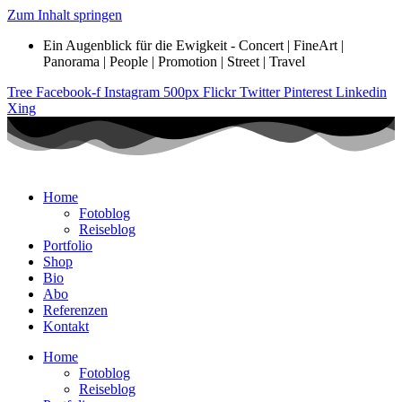
Zum Inhalt springen
Ein Augenblick für die Ewigkeit - Concert | FineArt |
Panorama | People | Promotion | Street | Travel
Tree
Facebook-f
Instagram
500px
Flickr
Twitter
Pinterest
Linkedin
Xing
Home
Fotoblog
Reiseblog
Portfolio
Shop
Bio
Abo
Referenzen
Kontakt
Home
Fotoblog
Reiseblog