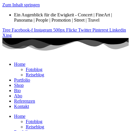
Zum Inhalt springen
Ein Augenblick für die Ewigkeit - Concert | FineArt |
Panorama | People | Promotion | Street | Travel
Tree
Facebook-f
Instagram
500px
Flickr
Twitter
Pinterest
Linkedin
Xing
Home
Fotoblog
Reiseblog
Portfolio
Shop
Bio
Abo
Referenzen
Kontakt
Home
Fotoblog
Reiseblog