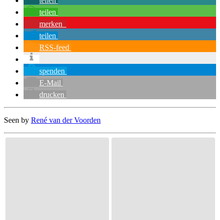
teilen
teilen
merken
teilen
RSS-feed
spenden
E-Mail
drucken
Seen by
René van der Voorden