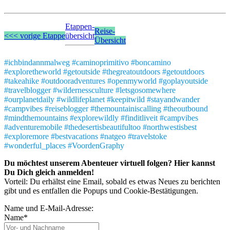
Etappen-
Reise-
<<< vorige Etappe
übersicht
Übersicht
#ichbindannmalweg #caminoprimitivo #boncamino
#exploretheworld #getoutside #thegreatoutdoors #getoutdoors
#takeahike #outdooradventures #openmyworld #goplayoutside
#travelblogger #wildernessculture #letsgosomewhere
#ourplanetdaily #wildlifeplanet #keepitwild #stayandwander
#campvibes #reiseblogger #themountainiscalling #theoutbound
#mindthemountains #explorewildly #finditliveit #campvibes
#adventuremobile #thedesertisbeautifultoo #northwestisbest
#exploremore #bestvacations #natgeo #travelstoke
#wonderful_places #VoordenGraphy
Du möchtest unserem Abenteuer virtuell folgen? Hier kannst
Du Dich gleich anmelden!
Vorteil: Du erhältst eine Email, sobald es etwas Neues zu berichten
gibt und es entfallen die Popups und Cookie-Bestätigungen.
Name und E-Mail-Adresse:
Name*