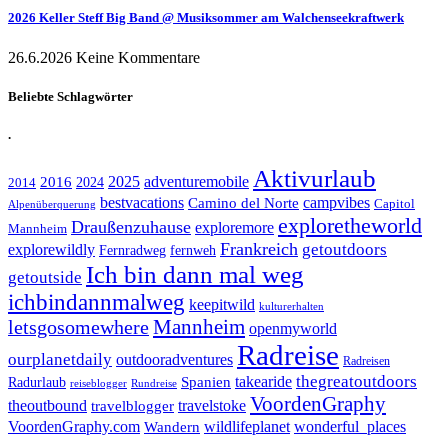
2026 Keller Steff Big Band @ Musiksommer am Walchenseekraftwerk
26.6.2026
Keine Kommentare
Beliebte Schlagwörter
.
Aktivurlaub
adventuremobile
2016
2025
2024
2014
bestvacations
campvibes
Camino del Norte
Capitol
Alpenüberquerung
exploretheworld
Draußenzuhause
exploremore
Mannheim
Frankreich
explorewildly
getoutdoors
Fernradweg
fernweh
Ich bin dann mal weg
getoutside
ichbindannmalweg
keepitwild
kulturerhalten
letsgosomewhere
Mannheim
openmyworld
Radreise
ourplanetdaily
outdooradventures
Radreisen
takearide
thegreatoutdoors
Spanien
Radurlaub
reiseblogger
Rundreise
VoordenGraphy
theoutbound
travelstoke
travelblogger
wildlifeplanet
wonderful_places
VoordenGraphy.com
Wandern