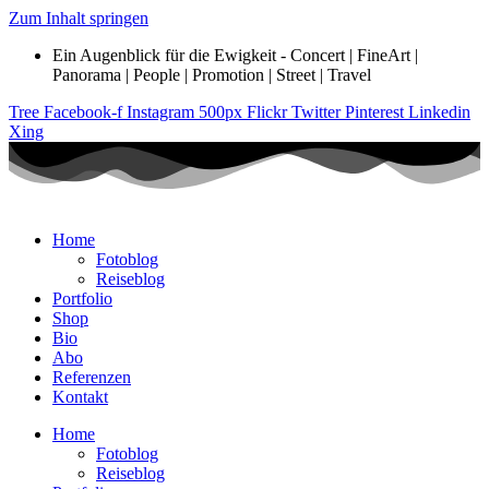
Zum Inhalt springen
Ein Augenblick für die Ewigkeit - Concert | FineArt |
Panorama | People | Promotion | Street | Travel
Tree
Facebook-f
Instagram
500px
Flickr
Twitter
Pinterest
Linkedin
Xing
Home
Fotoblog
Reiseblog
Portfolio
Shop
Bio
Abo
Referenzen
Kontakt
Home
Fotoblog
Reiseblog