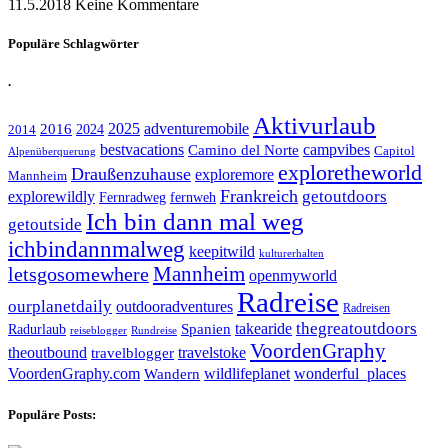
11.5.2018
Keine Kommentare
Populäre Schlagwörter
.
Aktivurlaub
adventuremobile
2016
2025
2024
2014
bestvacations
campvibes
Camino del Norte
Capitol
Alpenüberquerung
exploretheworld
Draußenzuhause
exploremore
Mannheim
Frankreich
explorewildly
getoutdoors
Fernradweg
fernweh
Ich bin dann mal weg
getoutside
ichbindannmalweg
keepitwild
kulturerhalten
letsgosomewhere
Mannheim
openmyworld
Radreise
ourplanetdaily
outdooradventures
Radreisen
takearide
thegreatoutdoors
Spanien
Radurlaub
reiseblogger
Rundreise
VoordenGraphy
theoutbound
travelstoke
travelblogger
wildlifeplanet
wonderful_places
VoordenGraphy.com
Wandern
Populäre Posts: