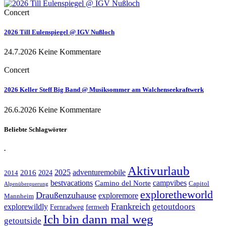
Concert
2026 Till Eulenspiegel @ IGV Nußloch
24.7.2026
Keine Kommentare
Concert
2026 Keller Steff Big Band @ Musiksommer am Walchenseekraftwerk
26.6.2026
Keine Kommentare
Beliebte Schlagwörter
.
Aktivurlaub
adventuremobile
2016
2025
2024
2014
bestvacations
campvibes
Camino del Norte
Capitol
Alpenüberquerung
exploretheworld
Draußenzuhause
exploremore
Mannheim
Frankreich
explorewildly
getoutdoors
Fernradweg
fernweh
Ich bin dann mal weg
getoutside