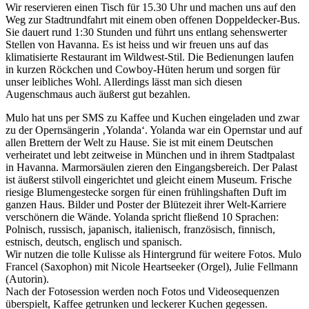
Wir reservieren einen Tisch für 15.30 Uhr und machen uns auf den
Weg zur Stadtrundfahrt mit einem oben offenen Doppeldecker-Bus.
Sie dauert rund 1:30 Stunden und führt uns entlang sehenswerter
Stellen von Havanna. Es ist heiss und wir freuen uns auf das
klimatisierte Restaurant im Wildwest-Stil. Die Bedienungen laufen
in kurzen Röckchen und Cowboy-Hüten herum und sorgen für
unser leibliches Wohl. Allerdings lässt man sich diesen
Augenschmaus auch äußerst gut bezahlen.
Mulo hat uns per SMS zu Kaffee und Kuchen eingeladen und zwar
zu der Opernsängerin ‚Yolanda‘. Yolanda war ein Opernstar und auf
allen Brettern der Welt zu Hause. Sie ist mit einem Deutschen
verheiratet und lebt zeitweise in München und in ihrem Stadtpalast
in Havanna. Marmorsäulen zieren den Eingangsbereich. Der Palast
ist äußerst stilvoll eingerichtet und gleicht einem Museum. Frische
riesige Blumengestecke sorgen für einen frühlingshaften Duft im
ganzen Haus. Bilder und Poster der Blütezeit ihrer Welt-Karriere
verschönern die Wände. Yolanda spricht fließend 10 Sprachen:
Polnisch, russisch, japanisch, italienisch, französisch, finnisch,
estnisch, deutsch, englisch und spanisch.
Wir nutzen die tolle Kulisse als Hintergrund für weitere Fotos. Mulo
Francel (Saxophon) mit Nicole Heartseeker (Orgel), Julie Fellmann
(Autorin).
Nach der Fotosession werden noch Fotos und Videosequenzen
überspielt, Kaffee getrunken und leckerer Kuchen gegessen.