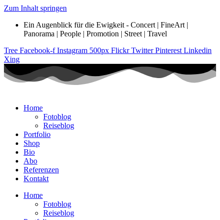
Zum Inhalt springen
Ein Augenblick für die Ewigkeit - Concert | FineArt |
Panorama | People | Promotion | Street | Travel
Tree
Facebook-f
Instagram
500px
Flickr
Twitter
Pinterest
Linkedin
Xing
Home
Fotoblog
Reiseblog
Portfolio
Shop
Bio
Abo
Referenzen
Kontakt
Home
Fotoblog
Reiseblog