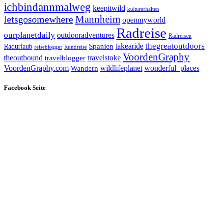
ichbindannmalweg
keepitwild
kulturerhalten
letsgosomewhere
Mannheim
openmyworld
Radreise
ourplanetdaily
outdooradventures
Radreisen
takearide
thegreatoutdoors
Spanien
Radurlaub
reiseblogger
Rundreise
VoordenGraphy
theoutbound
travelstoke
travelblogger
wildlifeplanet
wonderful_places
VoordenGraphy.com
Wandern
Facebook Seite