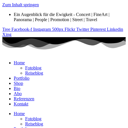
Zum Inhalt springen
Ein Augenblick für die Ewigkeit - Concert | FineArt |
Panorama | People | Promotion | Street | Travel
Tree
Facebook-f
Instagram
500px
Flickr
Twitter
Pinterest
Linkedin
Xing
Home
Fotoblog
Reiseblog
Portfolio
Shop
Bio
Abo
Referenzen
Kontakt
Home
Fotoblog
Reiseblog