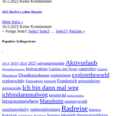
16.5.2022
Keine Kommentare
2022 Marilyn´s calling Shooting
Mehr Infos »
16.5.2022
Keine Kommentare
« Vorige
Seite
1
Seite
2
Seite
3
…
Seite
15
Nächste »
Populäre Schlagwörter
.
Aktivurlaub
adventuremobile
2016
2025
2024
2014
bestvacations
campvibes
Camino del Norte
Capitol
Alpenüberquerung
exploretheworld
Draußenzuhause
exploremore
Mannheim
Frankreich
explorewildly
getoutdoors
Fernradweg
fernweh
Ich bin dann mal weg
getoutside
ichbindannmalweg
keepitwild
kulturerhalten
letsgosomewhere
Mannheim
openmyworld
Radreise
ourplanetdaily
outdooradventures
Radreisen
takearide
thegreatoutdoors
Spanien
Radurlaub
reiseblogger
Rundreise