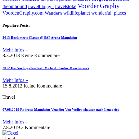
VoordenGraphy
theoutbound
travelstoke
travelblogger
wildlifeplanet
wonderful_places
VoordenGraphy.com
Wandern
Populäre Posts:
2013 Rock meets Classic @ SAP Arena Mannheim
Mehr Infos »
8.3.2013
Keine Kommentare
2012 Die Nachtigallen feat. Michael ´Kosho´ Koschorreck
Mehr Infos »
15.8.2012
Keine Kommentare
Travel
07.08.2019 Radreise Mannheim-Venedig: Von Wolfratshausen nach Lenggries
Mehr Infos »
7.8.2019
2 Kommentare
Travel