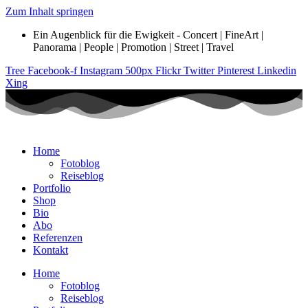
Zum Inhalt springen
Ein Augenblick für die Ewigkeit - Concert | FineArt |
Panorama | People | Promotion | Street | Travel
Tree
Facebook-f
Instagram
500px
Flickr
Twitter
Pinterest
Linkedin
Xing
Home
Fotoblog
Reiseblog
Portfolio
Shop
Bio
Abo
Referenzen
Kontakt
Home
Fotoblog
Reiseblog