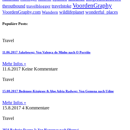
VoordenGraphy
theoutbound
travelstoke
travelblogger
wildlifeplanet
wonderful_places
VoordenGraphy.com
Wandern
Populäre Posts:
Travel
11.06.2017 Jakobsweg: Von Valença do Minho nach O Porriño
Mehr Infos »
11.6.2017
Keine Kommentare
Travel
15.08.2017 Bodensee-Königsee & Alpe Adria Radweg: Von Gemona nach Udine
Mehr Infos »
15.8.2017
4 Kommentare
Travel
2024 Radreise Etappe 3: Von Haguenau nach Obernai