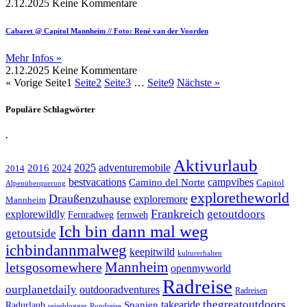
2.12.2025
Keine Kommentare
Cabaret @ Capitol Mannheim // Foto: René van der Voorden
Mehr Infos »
2.12.2025
Keine Kommentare
« Vorige
Seite
1
Seite
2
Seite
3
…
Seite
9
Nächste »
Populäre Schlagwörter
.
Aktivurlaub
adventuremobile
2016
2025
2024
2014
bestvacations
campvibes
Camino del Norte
Capitol
Alpenüberquerung
exploretheworld
Draußenzuhause
exploremore
Mannheim
Frankreich
explorewildly
getoutdoors
Fernradweg
fernweh
Ich bin dann mal weg
getoutside
ichbindannmalweg
keepitwild
kulturerhalten
letsgosomewhere
Mannheim
openmyworld
Radreise
ourplanetdaily
outdooradventures
Radreisen
takearide
thegreatoutdoors
Spanien
Radurlaub
reiseblogger
Rundreise