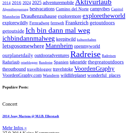
Aktivurlaub
adventuremobile
2016
2025
2024
2014
bestvacations
campvibes
Camino del Norte
Capitol
Alpenüberquerung
exploretheworld
Draußenzuhause
exploremore
Mannheim
Frankreich
explorewildly
getoutdoors
Fernradweg
fernweh
Ich bin dann mal weg
getoutside
ichbindannmalweg
keepitwild
kulturerhalten
letsgosomewhere
Mannheim
openmyworld
Radreise
ourplanetdaily
outdooradventures
Radreisen
takearide
thegreatoutdoors
Spanien
Radurlaub
reiseblogger
Rundreise
VoordenGraphy
theoutbound
travelstoke
travelblogger
wildlifeplanet
wonderful_places
VoordenGraphy.com
Wandern
Populäre Posts:
Concert
2014 Jessy Martens @ M.I.B. Ellerstadt
Mehr Infos »