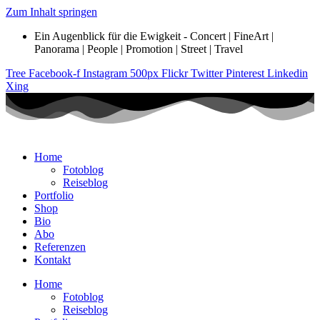
Zum Inhalt springen
Ein Augenblick für die Ewigkeit - Concert | FineArt |
Panorama | People | Promotion | Street | Travel
Tree
Facebook-f
Instagram
500px
Flickr
Twitter
Pinterest
Linkedin
Xing
Home
Fotoblog
Reiseblog
Portfolio
Shop
Bio
Abo
Referenzen
Kontakt
Home
Fotoblog
Reiseblog