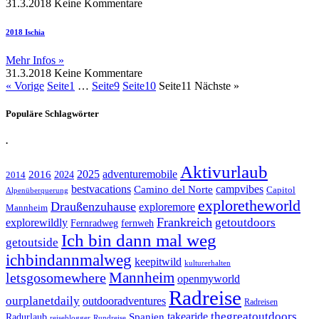
31.3.2018
Keine Kommentare
2018 Ischia
Mehr Infos »
31.3.2018
Keine Kommentare
« Vorige
Seite
1
…
Seite
9
Seite
10
Seite
11
Nächste »
Populäre Schlagwörter
.
Aktivurlaub
adventuremobile
2016
2025
2024
2014
bestvacations
campvibes
Camino del Norte
Capitol
Alpenüberquerung
exploretheworld
Draußenzuhause
exploremore
Mannheim
Frankreich
explorewildly
getoutdoors
Fernradweg
fernweh
Ich bin dann mal weg
getoutside
ichbindannmalweg
keepitwild
kulturerhalten
letsgosomewhere
Mannheim
openmyworld
Radreise
ourplanetdaily
outdooradventures
Radreisen
takearide
thegreatoutdoors
Spanien
Radurlaub
reiseblogger
Rundreise