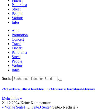
Fineart
Panorama
Street
People
Various
Infos
Alle
Promotion
Concert
Travel
Fineart
Panorama
Street
People
Various
Infos
Suche
2024 Wollasch, Ritter & Koschitzki – It’s Christmas @ Bürgerhaus Mühlhausen
Mehr Infos »
21.12.2024
Keine Kommentare
« Vorige
Seite
1
…
Seite
3
Seite
4
Seite
5
Nächste »