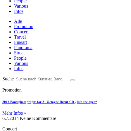
People
Various
Infos
Alle
Promotion
Concert
Travel
Fineart
Panorama
Street
People
Various
Infos
Suche
Promotion
2014 Band photographs for 21 Octayne Debut-CD „Into the open“
Mehr Infos »
6.7.2014
Keine Kommentare
Concert