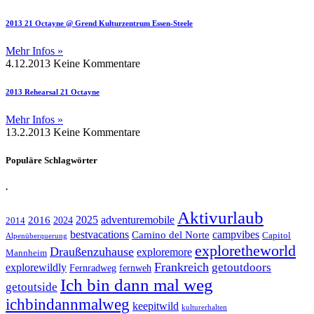
2013 21 Octayne @ Grend Kulturzentrum Essen-Steele
Mehr Infos »
4.12.2013
Keine Kommentare
2013 Rehearsal 21 Octayne
Mehr Infos »
13.2.2013
Keine Kommentare
Populäre Schlagwörter
.
Aktivurlaub
adventuremobile
2016
2025
2024
2014
bestvacations
campvibes
Camino del Norte
Capitol
Alpenüberquerung
exploretheworld
Draußenzuhause
exploremore
Mannheim
Frankreich
explorewildly
getoutdoors
Fernradweg
fernweh
Ich bin dann mal weg
getoutside
ichbindannmalweg
keepitwild
kulturerhalten