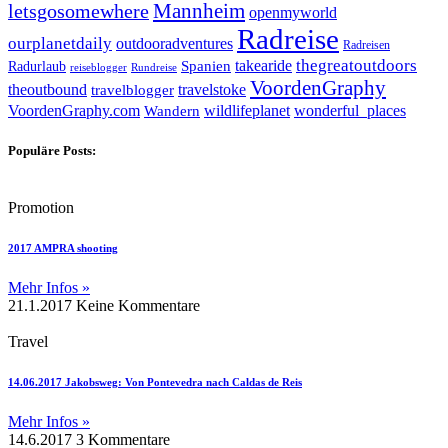
letsgosomewhere
Mannheim
openmyworld
Radreise
ourplanetdaily
outdooradventures
Radreisen
takearide
thegreatoutdoors
Spanien
Radurlaub
reiseblogger
Rundreise
VoordenGraphy
theoutbound
travelstoke
travelblogger
wildlifeplanet
wonderful_places
VoordenGraphy.com
Wandern
Populäre Posts:
Promotion
2017 AMPRA shooting
Mehr Infos »
21.1.2017
Keine Kommentare
Travel
14.06.2017 Jakobsweg: Von Pontevedra nach Caldas de Reis
Mehr Infos »
14.6.2017
3 Kommentare