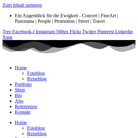
Zum Inhalt springen
Ein Augenblick für die Ewigkeit - Concert | FineArt |
Panorama | People | Promotion | Street | Travel
Tree
Facebook-f
Instagram
500px
Flickr
Twitter
Pinterest
Linkedin
Xing
Home
Fotoblog
Reiseblog
Portfolio
Shop
Bio
Abo
Referenzen
Kontakt
Home
Fotoblog
Reiseblog