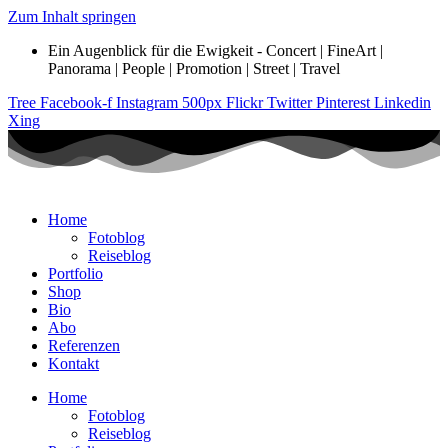
Zum Inhalt springen
Ein Augenblick für die Ewigkeit - Concert | FineArt |
Panorama | People | Promotion | Street | Travel
Tree
Facebook-f
Instagram
500px
Flickr
Twitter
Pinterest
Linkedin
Xing
Home
Fotoblog
Reiseblog
Portfolio
Shop
Bio
Abo
Referenzen
Kontakt
Home
Fotoblog
Reiseblog