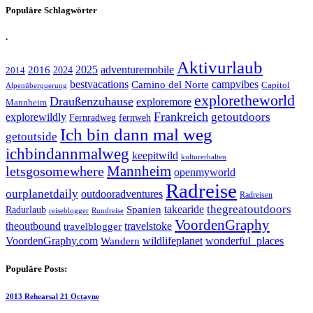
Populäre Schlagwörter
.
Aktivurlaub
adventuremobile
2016
2025
2024
2014
bestvacations
campvibes
Camino del Norte
Capitol
Alpenüberquerung
exploretheworld
Draußenzuhause
exploremore
Mannheim
Frankreich
explorewildly
getoutdoors
Fernradweg
fernweh
Ich bin dann mal weg
getoutside
ichbindannmalweg
keepitwild
kulturerhalten
letsgosomewhere
Mannheim
openmyworld
Radreise
ourplanetdaily
outdooradventures
Radreisen
takearide
thegreatoutdoors
Spanien
Radurlaub
reiseblogger
Rundreise
VoordenGraphy
theoutbound
travelstoke
travelblogger
wildlifeplanet
wonderful_places
VoordenGraphy.com
Wandern
Populäre Posts:
2013 Rehearsal 21 Octayne