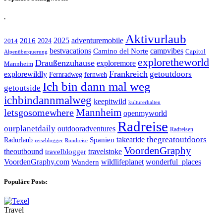
.
Aktivurlaub
adventuremobile
2016
2025
2024
2014
bestvacations
campvibes
Camino del Norte
Capitol
Alpenüberquerung
exploretheworld
Draußenzuhause
exploremore
Mannheim
Frankreich
explorewildly
getoutdoors
Fernradweg
fernweh
Ich bin dann mal weg
getoutside
ichbindannmalweg
keepitwild
kulturerhalten
letsgosomewhere
Mannheim
openmyworld
Radreise
ourplanetdaily
outdooradventures
Radreisen
takearide
thegreatoutdoors
Spanien
Radurlaub
reiseblogger
Rundreise
VoordenGraphy
theoutbound
travelstoke
travelblogger
wildlifeplanet
wonderful_places
VoordenGraphy.com
Wandern
Populäre Posts:
Travel