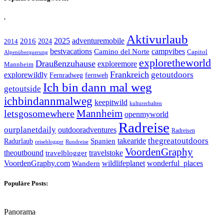
.
Aktivurlaub
adventuremobile
2016
2025
2024
2014
bestvacations
campvibes
Camino del Norte
Capitol
Alpenüberquerung
exploretheworld
Draußenzuhause
exploremore
Mannheim
Frankreich
explorewildly
getoutdoors
Fernradweg
fernweh
Ich bin dann mal weg
getoutside
ichbindannmalweg
keepitwild
kulturerhalten
letsgosomewhere
Mannheim
openmyworld
Radreise
ourplanetdaily
outdooradventures
Radreisen
takearide
thegreatoutdoors
Spanien
Radurlaub
reiseblogger
Rundreise
VoordenGraphy
theoutbound
travelstoke
travelblogger
wildlifeplanet
wonderful_places
VoordenGraphy.com
Wandern
Populäre Posts:
Panorama