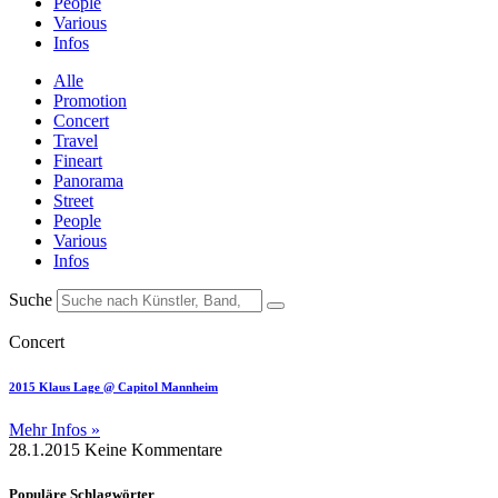
People
Various
Infos
Alle
Promotion
Concert
Travel
Fineart
Panorama
Street
People
Various
Infos
Suche
Concert
2015 Klaus Lage @ Capitol Mannheim
Mehr Infos »
28.1.2015
Keine Kommentare
Populäre Schlagwörter