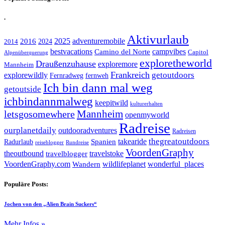
.
Aktivurlaub
adventuremobile
2016
2025
2024
2014
bestvacations
campvibes
Camino del Norte
Capitol
Alpenüberquerung
exploretheworld
Draußenzuhause
exploremore
Mannheim
Frankreich
explorewildly
getoutdoors
Fernradweg
fernweh
Ich bin dann mal weg
getoutside
ichbindannmalweg
keepitwild
kulturerhalten
letsgosomewhere
Mannheim
openmyworld
Radreise
ourplanetdaily
outdooradventures
Radreisen
takearide
thegreatoutdoors
Spanien
Radurlaub
reiseblogger
Rundreise
VoordenGraphy
theoutbound
travelstoke
travelblogger
wildlifeplanet
wonderful_places
VoordenGraphy.com
Wandern
Populäre Posts:
Jochen von den „Alien Brain Suckers“
Mehr Infos »