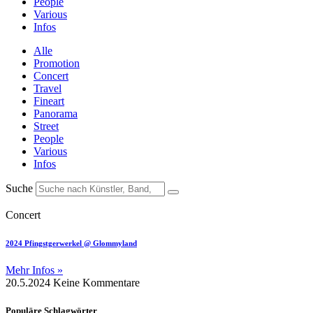
People
Various
Infos
Alle
Promotion
Concert
Travel
Fineart
Panorama
Street
People
Various
Infos
Suche
Concert
2024 Pfingstgerwerkel @ Glommyland
Mehr Infos »
20.5.2024
Keine Kommentare
Populäre Schlagwörter