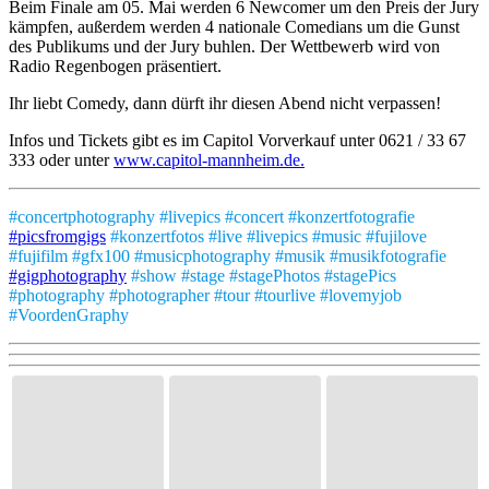
Beim Finale am 05. Mai werden 6 Newcomer um den Preis der Jury
kämpfen, außerdem werden 4 nationale Comedians um die Gunst
des Publikums und der Jury buhlen. Der Wettbewerb wird von
Radio Regenbogen präsentiert.
Ihr liebt Comedy, dann dürft ihr diesen Abend nicht verpassen!
Infos und Tickets gibt es im Capitol Vorverkauf unter 0621 / 33 67
333 oder unter
www.capitol-mannheim.de.
#concertphotography #livepics #concert #konzertfotografie
#picsfromgigs
#konzertfotos #live #livepics #music #fujilove
#fujifilm #gfx100 #musicphotography #musik #musikfotografie
#gigphotography
#show #stage #stagePhotos #stagePics
#photography #photographer #tour #tourlive #lovemyjob
#VoordenGraphy