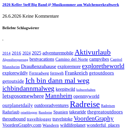
2026 Keller Steff Big Band @ Musiksommer am Walchenseekraftwerk
26.6.2026
Keine Kommentare
Beliebte Schlagwörter
.
Aktivurlaub
adventuremobile
2016
2025
2024
2014
bestvacations
campvibes
Camino del Norte
Capitol
Alpenüberquerung
exploretheworld
Draußenzuhause
exploremore
Mannheim
Frankreich
explorewildly
getoutdoors
Fernradweg
fernweh
Ich bin dann mal weg
getoutside
ichbindannmalweg
keepitwild
kulturerhalten
letsgosomewhere
Mannheim
openmyworld
Radreise
ourplanetdaily
outdooradventures
Radreisen
takearide
thegreatoutdoors
Spanien
Radurlaub
reiseblogger
Rundreise
VoordenGraphy
theoutbound
travelstoke
travelblogger
wildlifeplanet
wonderful_places
VoordenGraphy.com
Wandern