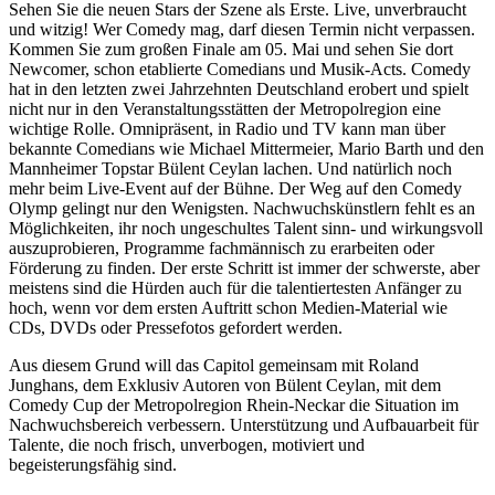
Sehen Sie die neuen Stars der Szene als Erste. Live, unverbraucht
und witzig! Wer Comedy mag, darf diesen Termin nicht verpassen.
Kommen Sie zum großen Finale am 05. Mai und sehen Sie dort
Newcomer, schon etablierte Comedians und Musik-Acts. Comedy
hat in den letzten zwei Jahrzehnten Deutschland erobert und spielt
nicht nur in den Veranstaltungsstätten der Metropolregion eine
wichtige Rolle. Omnipräsent, in Radio und TV kann man über
bekannte Comedians wie Michael Mittermeier, Mario Barth und den
Mannheimer Topstar Bülent Ceylan lachen. Und natürlich noch
mehr beim Live-Event auf der Bühne. Der Weg auf den Comedy
Olymp gelingt nur den Wenigsten. Nachwuchskünstlern fehlt es an
Möglichkeiten, ihr noch ungeschultes Talent sinn- und wirkungsvoll
auszuprobieren, Programme fachmännisch zu erarbeiten oder
Förderung zu finden. Der erste Schritt ist immer der schwerste, aber
meistens sind die Hürden auch für die talentiertesten Anfänger zu
hoch, wenn vor dem ersten Auftritt schon Medien-Material wie
CDs, DVDs oder Pressefotos gefordert werden.
Aus diesem Grund will das Capitol gemeinsam mit Roland
Junghans, dem Exklusiv Autoren von Bülent Ceylan, mit dem
Comedy Cup der Metropolregion Rhein-Neckar die Situation im
Nachwuchsbereich verbessern. Unterstützung und Aufbauarbeit für
Talente, die noch frisch, unverbogen, motiviert und
begeisterungsfähig sind.