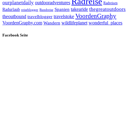
Radreise
ourplanetdaily
outdooradventures
Radreisen
takearide
thegreatoutdoors
Spanien
Radurlaub
reiseblogger
Rundreise
VoordenGraphy
theoutbound
travelstoke
travelblogger
wildlifeplanet
wonderful_places
VoordenGraphy.com
Wandern
Facebook Seite