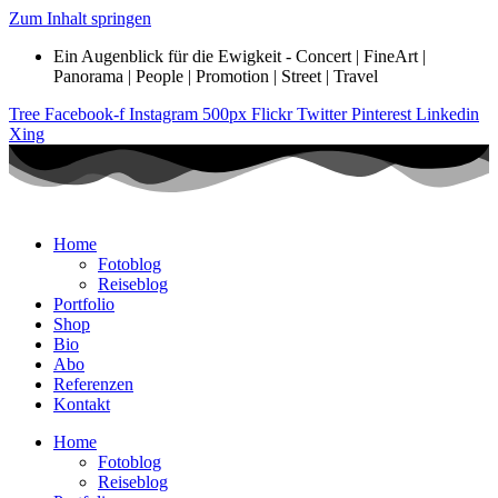
Zum Inhalt springen
Ein Augenblick für die Ewigkeit - Concert | FineArt |
Panorama | People | Promotion | Street | Travel
Tree
Facebook-f
Instagram
500px
Flickr
Twitter
Pinterest
Linkedin
Xing
Home
Fotoblog
Reiseblog
Portfolio
Shop
Bio
Abo
Referenzen
Kontakt
Home
Fotoblog
Reiseblog