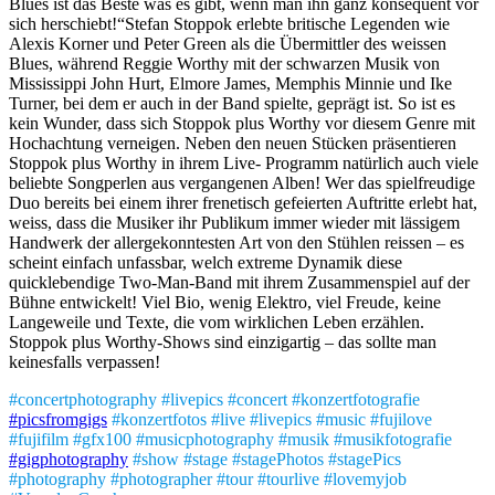
Blues ist das Beste was es gibt, wenn man ihn ganz konsequent vor
sich herschiebt!“Stefan Stoppok erlebte britische Legenden wie
Alexis Korner und Peter Green als die Übermittler des weissen
Blues, während Reggie Worthy mit der schwarzen Musik von
Mississippi John Hurt, Elmore James, Memphis Minnie und Ike
Turner, bei dem er auch in der Band spielte, geprägt ist. So ist es
kein Wunder, dass sich Stoppok plus Worthy vor diesem Genre mit
Hochachtung verneigen. Neben den neuen Stücken präsentieren
Stoppok plus Worthy in ihrem Live- Programm natürlich auch viele
beliebte Songperlen aus vergangenen Alben! Wer das spielfreudige
Duo bereits bei einem ihrer frenetisch gefeierten Auftritte erlebt hat,
weiss, dass die Musiker ihr Publikum immer wieder mit lässigem
Handwerk der allergekonntesten Art von den Stühlen reissen – es
scheint einfach unfassbar, welch extreme Dynamik diese
quicklebendige Two-Man-Band mit ihrem Zusammenspiel auf der
Bühne entwickelt! Viel Bio, wenig Elektro, viel Freude, keine
Langeweile und Texte, die vom wirklichen Leben erzählen.
Stoppok plus Worthy-Shows sind einzigartig – das sollte man
keinesfalls verpassen!
#concertphotography #livepics #concert #konzertfotografie
#picsfromgigs
#konzertfotos #live #livepics #music #fujilove
#fujifilm #gfx100 #musicphotography #musik #musikfotografie
#gigphotography
#show #stage #stagePhotos #stagePics
#photography #photographer #tour #tourlive #lovemyjob