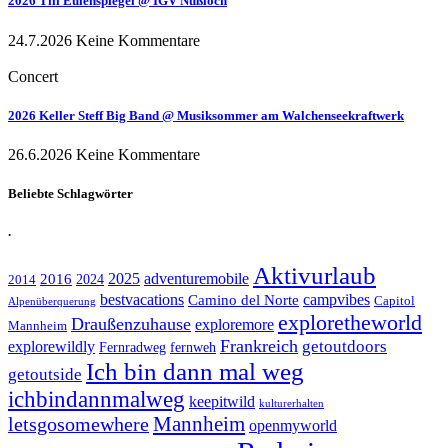
2026 Till Eulenspiegel @ IGV Nußloch
24.7.2026
Keine Kommentare
Concert
2026 Keller Steff Big Band @ Musiksommer am Walchenseekraftwerk
26.6.2026
Keine Kommentare
Beliebte Schlagwörter
.
Aktivurlaub
adventuremobile
2016
2025
2024
2014
bestvacations
campvibes
Camino del Norte
Capitol
Alpenüberquerung
exploretheworld
Draußenzuhause
exploremore
Mannheim
Frankreich
explorewildly
getoutdoors
Fernradweg
fernweh
Ich bin dann mal weg
getoutside
ichbindannmalweg
keepitwild
kulturerhalten
letsgosomewhere
Mannheim
openmyworld