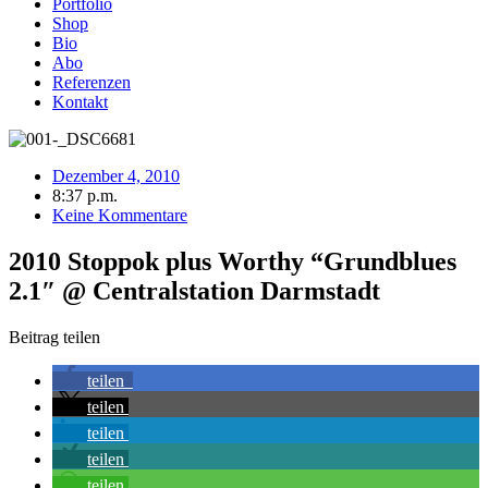
Portfolio
Shop
Bio
Abo
Referenzen
Kontakt
Dezember 4, 2010
8:37 p.m.
Keine Kommentare
2010 Stoppok plus Worthy “Grundblues
2.1″ @ Centralstation Darmstadt
Beitrag teilen
teilen
teilen
teilen
teilen
teilen