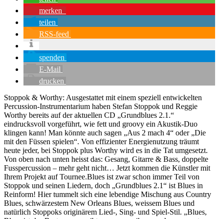
merken
teilen
RSS-feed
spenden
E-Mail
drucken
Stoppok & Worthy: Ausgestattet mit einem speziell entwickelten
Percussion-Instrumentarium haben Stefan Stoppok und Reggie
Worthy bereits auf der aktuellen CD „Grundblues 2.1.“
eindrucksvoll vorgeführt, wie fett und groovy ein Akustik-Duo
klingen kann! Man könnte auch sagen „Aus 2 mach 4“ oder „Die
mit den Füssen spielen“. Von effizienter Energienutzung träumt
heute jeder, bei Stoppok plus Worthy wird es in die Tat umgesetzt.
Von oben nach unten heisst das: Gesang, Gitarre & Bass, doppelte
Fusspercussion – mehr geht nicht… Jetzt kommen die Künstler mit
Ihrem Projekt auf Tournee.Blues ist zwar schon immer Teil von
Stoppok und seinen Liedern, doch „Grundblues 2.1“ ist Blues in
Reinform! Hier tummelt sich eine lebendige Mischung aus Country
Blues, schwärzestem New Orleans Blues, weissem Blues und
natürlich Stoppoks originärem Lied-, Sing- und Spiel-Stil. „Blues,