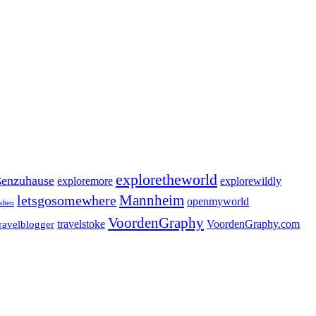
exploretheworld
enzuhause
exploremore
explorewildly
letsgosomewhere
Mannheim
openmyworld
alten
VoordenGraphy
travelstoke
VoordenGraphy.com
travelblogger