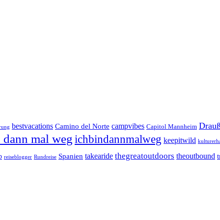
Drauß
bestvacations
campvibes
Camino del Norte
Capitol Mannheim
rung
n dann mal weg
ichbindannmalweg
keepitwild
kulturerh
takearide
thegreatoutdoors
theoutbound
Spanien
b
reiseblogger
Rundreise