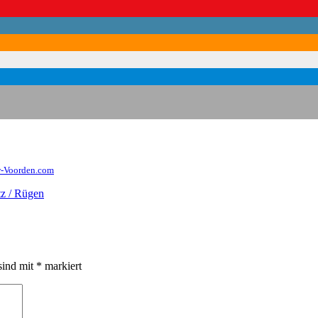
r-Voorden.com
tz / Rügen
sind mit
*
markiert