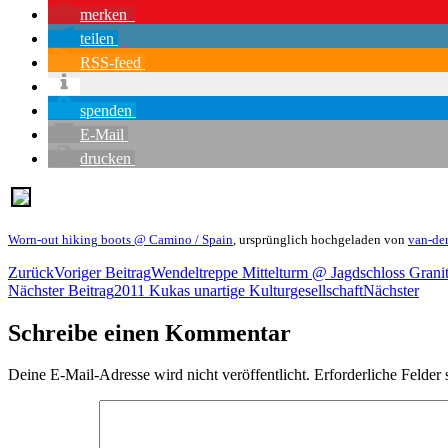
merken
teilen
RSS-feed
spenden
E-Mail
drucken
Worn-out hiking boots @ Camino / Spain
, ursprünglich hochgeladen von
van-de
Zurück
Voriger Beitrag
Wendeltreppe Mittelturm @ Jagdschloss Grani
Nächster Beitrag
2011 Kukas unartige Kulturgesellschaft
Nächster
Schreibe einen Kommentar
Deine E-Mail-Adresse wird nicht veröffentlicht.
Erforderliche Felder 