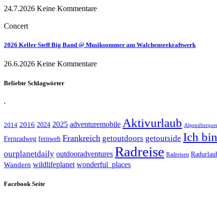
24.7.2026
Keine Kommentare
Concert
2026 Keller Steff Big Band @ Musiksommer am Walchenseekraftwerk
26.6.2026
Keine Kommentare
Beliebte Schlagwörter
.
Aktivurlaub
adventuremobile
2016
2025
2024
2014
Alpenüberque
Ich bi
Frankreich
getoutdoors
getoutside
Fernradweg
fernweh
Radreise
ourplanetdaily
outdooradventures
Radurlau
Radreisen
wildlifeplanet
wonderful_places
Wandern
Facebook Seite