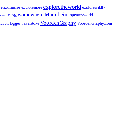
exploretheworld
enzuhause
exploremore
explorewildly
letsgosomewhere
Mannheim
openmyworld
alten
VoordenGraphy
travelstoke
VoordenGraphy.com
travelblogger