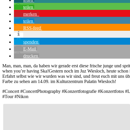
teilen
teilen
merken
teilen
RSS-feed
spenden
E-Mail
drucken
Man, man, man, da haben wir gerade erst diese frische junge und spr
when you’re having Ska!Gestern noch im Juz Wiesloch, heute schon im
Erfahrt selbst wie wir wurden was wir sind, und freut euch mit uns
Farbe zu sehen am 14.09. im Kulturzentrum Palatin Wiesloch!
#Concert #ConcertPhotography #Konzertfotografie #Konzertfotos #
#Tour #Nikon