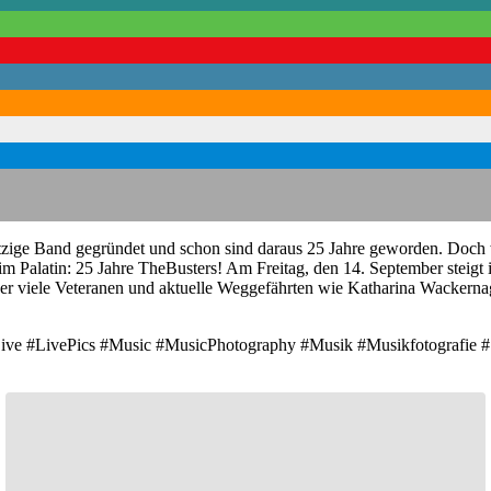
itzige Band gegründet und schon sind daraus 25 Jahre geworden. Doch w
 Palatin: 25 Jahre TheBusters! Am Freitag, den 14. September steigt 
 über viele Veteranen und aktuelle Weggefährten wie Katharina Wacker
Live #LivePics #Music #MusicPhotography #Musik #Musikfotografie 