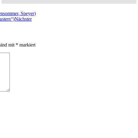
rensommer, Speyer)
sters“)
Nächster
sind mit
*
markiert