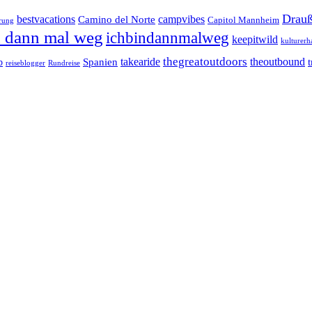
Drauß
bestvacations
campvibes
Camino del Norte
Capitol Mannheim
rung
n dann mal weg
ichbindannmalweg
keepitwild
kulturerh
takearide
thegreatoutdoors
theoutbound
Spanien
b
reiseblogger
Rundreise