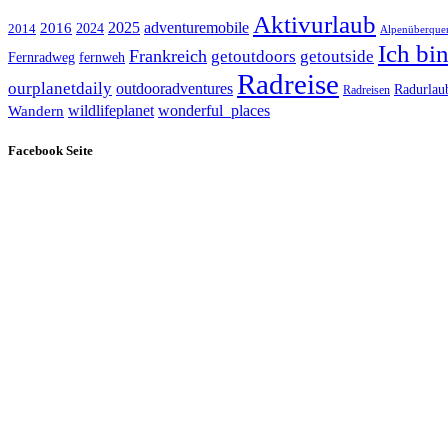
Aktivurlaub
adventuremobile
2016
2025
2024
2014
Alpenüberque
Ich bi
Frankreich
getoutdoors
getoutside
Fernradweg
fernweh
Radreise
ourplanetdaily
outdooradventures
Radurlau
Radreisen
wildlifeplanet
wonderful_places
Wandern
Facebook Seite