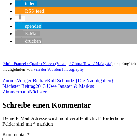
teilen
RSS-feed
spenden
E-Mail
drucken
Mulo Francel / Quadro Nuevo (Penang / China Town / Malaysia)
, ursprünglich
hochgeladen von
van der Voorden Photography
Zurück
Voriger Beitrag
Rolf Schaude {Die Nachtigallen}
Nächster Beitrag
2013 Uwe Janssen & Markus
Zimmermann
Nächster
Schreibe einen Kommentar
Deine E-Mail-Adresse wird nicht veröffentlicht.
Erforderliche
Felder sind mit
*
markiert
Kommentar
*