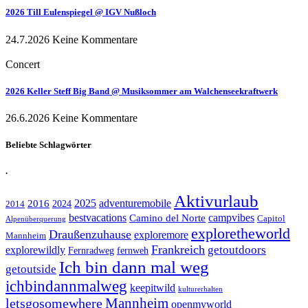
2026 Till Eulenspiegel @ IGV Nußloch
24.7.2026
Keine Kommentare
Concert
2026 Keller Steff Big Band @ Musiksommer am Walchenseekraftwerk
26.6.2026
Keine Kommentare
Beliebte Schlagwörter
.
Aktivurlaub
adventuremobile
2016
2025
2024
2014
bestvacations
campvibes
Camino del Norte
Capitol
Alpenüberquerung
exploretheworld
Draußenzuhause
exploremore
Mannheim
Frankreich
explorewildly
getoutdoors
Fernradweg
fernweh
Ich bin dann mal weg
getoutside
ichbindannmalweg
keepitwild
kulturerhalten
letsgosomewhere
Mannheim
openmyworld