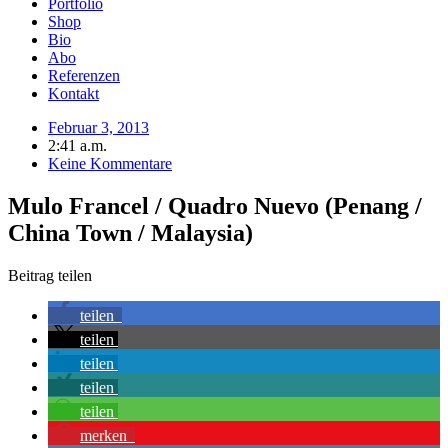
Portfolio
Shop
Bio
Abo
Referenzen
Kontakt
Februar 3, 2013
2:41 a.m.
Keine Kommentare
Mulo Francel / Quadro Nuevo (Penang /
China Town / Malaysia)
Beitrag teilen
teilen
teilen
teilen
teilen
teilen
merken