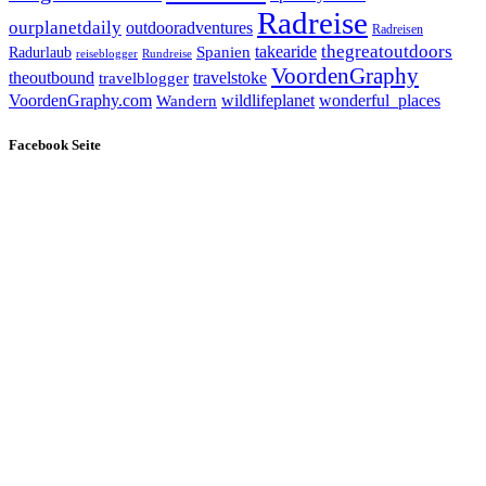
Radreise
ourplanetdaily
outdooradventures
Radreisen
takearide
thegreatoutdoors
Spanien
Radurlaub
reiseblogger
Rundreise
VoordenGraphy
theoutbound
travelstoke
travelblogger
wildlifeplanet
wonderful_places
VoordenGraphy.com
Wandern
Facebook Seite