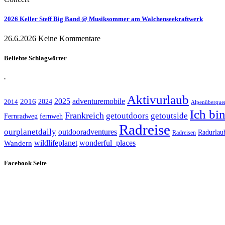
2026 Keller Steff Big Band @ Musiksommer am Walchenseekraftwerk
26.6.2026
Keine Kommentare
Beliebte Schlagwörter
.
Aktivurlaub
adventuremobile
2016
2025
2024
2014
Alpenüberque
Ich bi
Frankreich
getoutdoors
getoutside
Fernradweg
fernweh
Radreise
ourplanetdaily
outdooradventures
Radurlau
Radreisen
wildlifeplanet
wonderful_places
Wandern
Facebook Seite