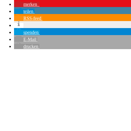
merken
teilen
RSS-feed
spenden
E-Mail
drucken