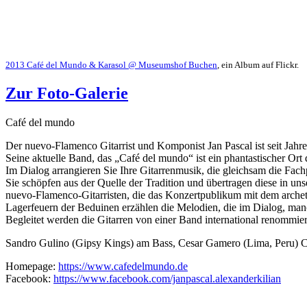
2013 Café del Mundo & Karasol @ Museumshof Buchen
, ein Album auf Flickr.
Zur Foto-Galerie
Café del mundo
Der nuevo-Flamenco Gitarrist und Komponist Jan Pascal ist seit Jahre
Seine aktuelle Band, das „Café del mundo“ ist ein phantastischer Ort
Im Dialog arrangieren Sie Ihre Gitarrenmusik, die gleichsam die Fach
Sie schöpfen aus der Quelle der Tradition und übertragen diese in u
nuevo-Flamenco-Gitarristen, die das Konzertpublikum mit dem archet
Lagerfeuern der Beduinen erzählen die Melodien, die im Dialog, manc
Begleitet werden die Gitarren von einer Band international renommier
Sandro Gulino (Gipsy Kings) am Bass, Cesar Gamero (Lima, Peru) Ca
Homepage:
https://www.cafedelmundo.de
Facebook:
https://www.facebook.com/janpascal.alexanderkilian