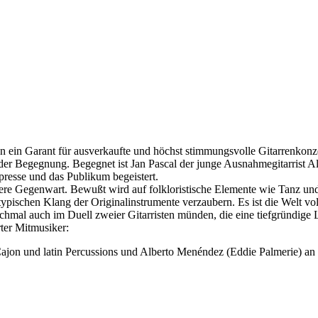
n ein Garant für ausverkaufte und höchst stimmungsvolle Gitarrenkonze
 der Begegnung. Begegnet ist Jan Pascal der junge Ausnahmegitarrist Ale
presse und das Publikum begeistert.
nsere Gegenwart. Bewußt wird auf folkloristische Elemente wie Tanz und
ypischen Klang der Originalinstrumente verzaubern. Es ist die Welt v
hmal auch im Duell zweier Gitarristen münden, die eine tiefgründige L
ter Mitmusiker:
jon und latin Percussions und Alberto Menéndez (Eddie Palmerie) an