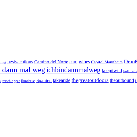
Drauß
bestvacations
campvibes
Camino del Norte
Capitol Mannheim
rung
n dann mal weg
ichbindannmalweg
keepitwild
kulturerh
takearide
thegreatoutdoors
theoutbound
Spanien
b
reiseblogger
Rundreise