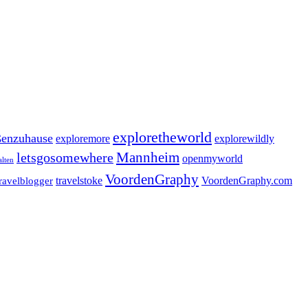
exploretheworld
enzuhause
exploremore
explorewildly
letsgosomewhere
Mannheim
openmyworld
alten
VoordenGraphy
travelstoke
VoordenGraphy.com
travelblogger