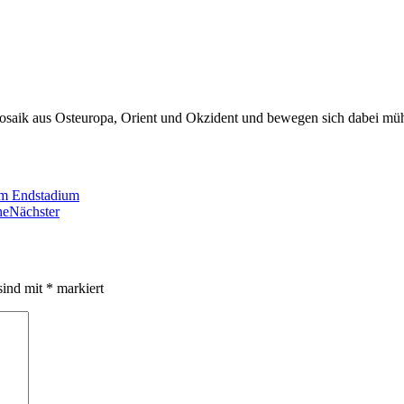
Mosaik aus Osteuropa, Orient und Okzident und bewegen sich dabei mü
 im Endstadium
he
Nächster
sind mit
*
markiert